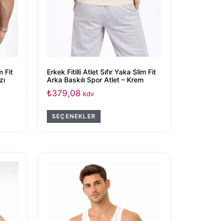
m Fit
Erkek Fitilli Atlet Sıfır Yaka Slim Fit
zı
Arka Baskılı Spor Atlet – Krem
₺
379,08
kdv
SEÇENEKLER