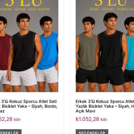
 3’lü Kolsuz Sporcu Atlet Seti
Erkek 3’lü Kolsuz Sporcu Atlet
k Bisiklet Yaka – Siyah, Bordo,
Yazlık Bisiklet Yaka – Siyah, H
uaz
Açık Mavi
52,28
₺
1.052,28
kdv
kdv
ENEKLER
SEÇENEKLER