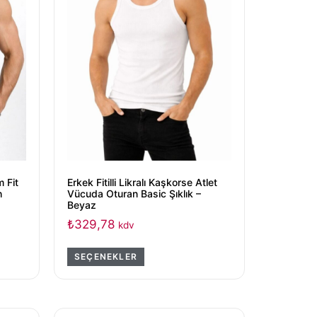
m Fit
Erkek Fitilli Likralı Kaşkorse Atlet
h
Vücuda Oturan Basic Şıklık –
Beyaz
₺
329,78
kdv
SEÇENEKLER