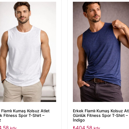
 Flamlı Kumaş Kolsuz Atlet
Erkek Flamlı Kumaş Kolsuz At
k Fitness Spor T-Shirt –
Günlük Fitness Spor T-Shirt –
z
İndigo
4,58
₺
404,58
kdv
kdv