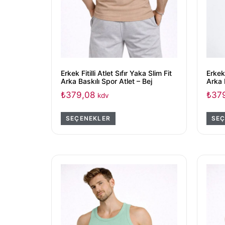
Erkek Fitilli Atlet Sıfır Yaka Slim Fit
Erkek 
Arka Baskılı Spor Atlet – Bej
Arka 
₺
379,08
₺
37
kdv
SEÇENEKLER
SEÇ