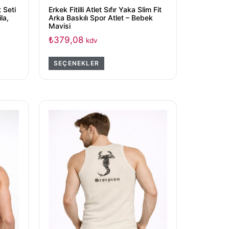
 Seti
Erkek Fitilli Atlet Sıfır Yaka Slim Fit
la,
Arka Baskılı Spor Atlet – Bebek
Mavisi
₺
379,08
kdv
SEÇENEKLER