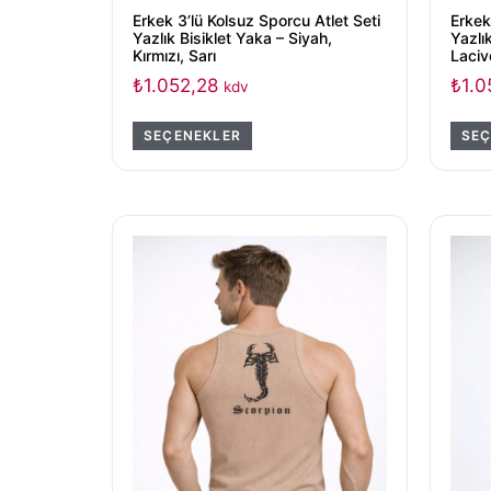
Erkek 3’lü Kolsuz Sporcu Atlet Seti
Erkek
Yazlık Bisiklet Yaka – Siyah,
Yazlı
Kırmızı, Sarı
Laciv
₺
1.052,28
₺
1.0
kdv
SEÇENEKLER
SEÇ