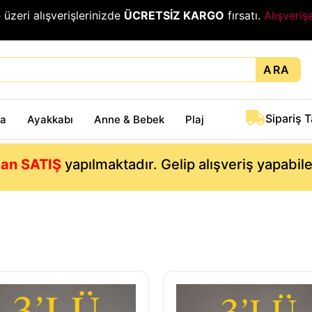
₺
üzeri alışverişlerinizde
ÜCRETSİZ KARGO
fırsatı.
Alışveriş
ARA
Sipariş 
ta
Ayakkabı
Anne & Bebek
Plaj
an SATIŞ
yapılmaktadır. Gelip alışveriş yapabil