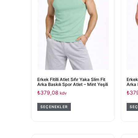
Erkek Fitilli Atlet Sıfır Yaka Slim Fit
Erkek 
Arka Baskılı Spor Atlet – Mint Yeşili
Arka 
₺
379,08
₺
37
kdv
SEÇENEKLER
SEÇ