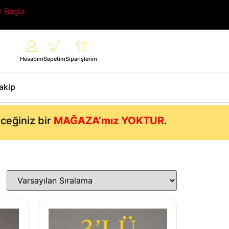
e Başla
Hesabım
Sepetim
Siparişlerim
Takip
eceğiniz bir
MAĞAZA’mız YOKTUR
.