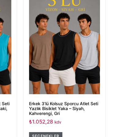
 Seti
Erkek 3’lü Kolsuz Sporcu Atlet Seti
aki,
Yazlık Bisiklet Yaka – Siyah,
Kahverengi, Gri
₺
1.052,28
kdv
SEÇENEKLER