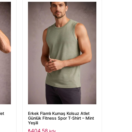
let
Erkek Flamlı Kumaş Kolsuz Atlet
Günlük Fitness Spor T-Shirt – Mint
Yeşili
₺
404,58
kdv