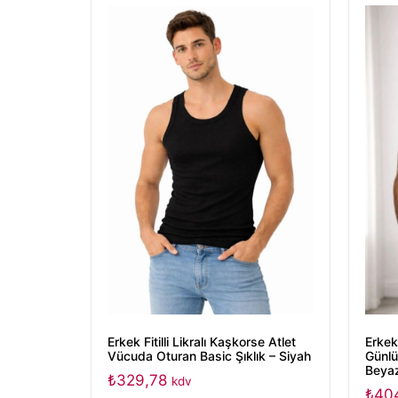
Erkek Fitilli Likralı Kaşkorse Atlet
Erkek
Vücuda Oturan Basic Şıklık – Siyah
Günlü
Beya
₺
329,78
kdv
₺
40