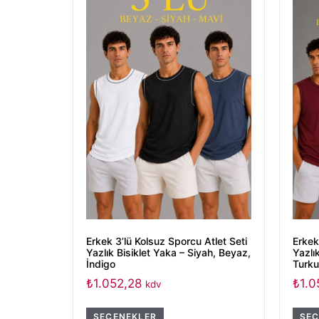
Erkek 3’lü Kolsuz Sporcu Atlet Seti
Erkek
Yazlık Bisiklet Yaka – Siyah, Beyaz,
Yazlı
İndigo
Turk
₺
1.052,28
₺
1.0
kdv
SEÇENEKLER
SEÇ