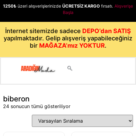
1250₺
üzeri alışverişlerinizde
ÜCRETSİZ KARGO
fırsatı.
Alışverişe
Başla
İnternet sitemizde sadece
DEPO’dan SATIŞ
yapılmaktadır. Gelip alışveriş yapabileceğiniz
bir
MAĞAZA’mız YOKTUR
.
biberon
24 sonucun tümü gösteriliyor