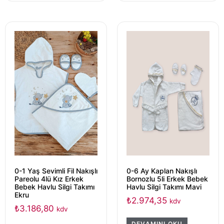
0-1 Yaş Sevimli Fil Nakışlı
0-6 Ay Kaplan Nakışlı
Pareolu 4lü Kız Erkek
Bornozlu 5li Erkek Bebek
Bebek Havlu Silgi Takımı
Havlu Silgi Takımı Mavi
Ekru
₺
2.974,35
kdv
₺
3.186,80
kdv
DEVAMINI OKU