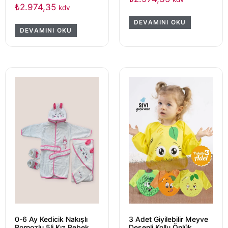
₺
2.974,35
kdv
DEVAMINI OKU
DEVAMINI OKU
0-6 Ay Kedicik Nakışlı
3 Adet Giyilebilir Meyve
Bornozlu 5li Kız Bebek
Desenli Kollu Önlük