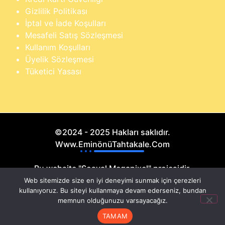
Gizlilik Politikası
İptal ve İade Koşulları
Mesafeli Satış Sözleşmesi
Kullanım Koşulları
Üyelik Sözleşmesi
Tüketici Yasası
©2024 - 2025 Hakları saklıdır.
Www.EminönüTahtakale.Com
Bu website "Sosyal Megapixel" projesidir.
Web sitemizde size en iyi deneyimi sunmak için çerezleri
kullanıyoruz. Bu siteyi kullanmaya devam ederseniz, bundan
memnun olduğunuzu varsayacağız.
TAMAM
Anasayfa
Hesabım
Sipariş Takip
Sepet