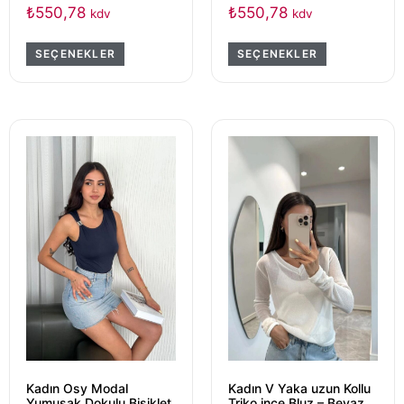
₺
550,78
₺
550,78
kdv
kdv
SEÇENEKLER
SEÇENEKLER
Kadın Osy Modal
Kadın V Yaka uzun Kollu
Yumuşak Dokulu Bisiklet
Triko ince Bluz – Beyaz