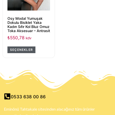
Osy Modal Yumuşak
Dokulu Bisiklet Yaka
Kadın Sıfır Kol Bluz Omuz
Toka Aksesuar – Antrasit
₺
550,78
kdv
SEÇENEKLER
0533 638 00 86
Eminönü Tahtakale sitesinden alacağınız tüm ürünler