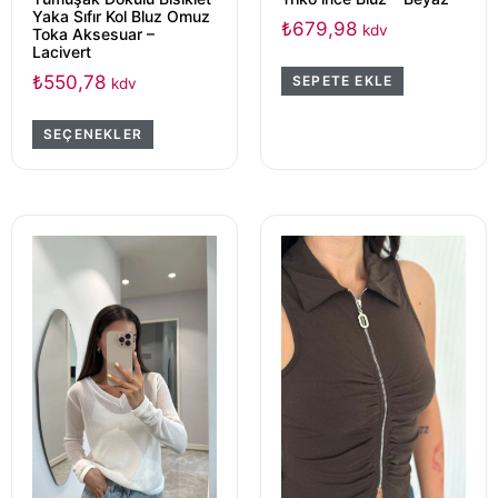
Yaka Sıfır Kol Bluz Omuz
₺
679,98
kdv
Toka Aksesuar –
Lacivert
₺
550,78
SEPETE EKLE
kdv
SEÇENEKLER