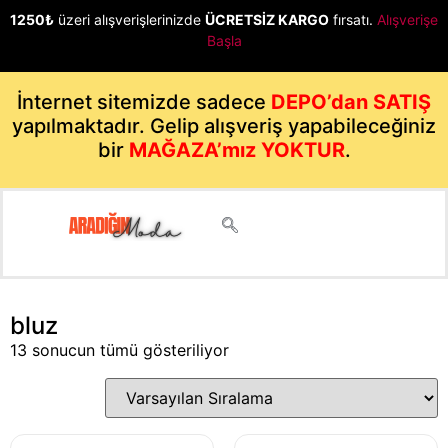
1250₺
üzeri alışverişlerinizde
ÜCRETSİZ KARGO
fırsatı.
Alışverişe
Başla
İnternet sitemizde sadece
DEPO’dan SATIŞ
yapılmaktadır. Gelip alışveriş yapabileceğiniz
bir
MAĞAZA’mız YOKTUR
.
bluz
13 sonucun tümü gösteriliyor