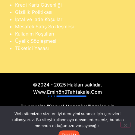
Kredi Kartı Güvenliği
Gizlilik Politikası
İptal ve İade Koşulları
Mesafeli Satış Sözleşmesi
Kullanım Koşulları
Üyelik Sözleşmesi
Tüketici Yasası
©2024 - 2025 Hakları saklıdır.
Www.EminönüTahtakale.Com
Bu website "Sosyal Megapixel" projesidir.
Web sitemizde size en iyi deneyimi sunmak için çerezleri
kullanıyoruz. Bu siteyi kullanmaya devam ederseniz, bundan
memnun olduğunuzu varsayacağız.
TAMAM