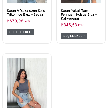
Kadın V Yaka uzun Kollu
Kadın Yakalı Tam
Triko ince Bluz – Beyaz
Fermuarlı Kolsuz Bluz –
Kahverengi
₺
679,98
kdv
₺
846,58
kdv
SEPETE EKLE
SEÇENEKLER