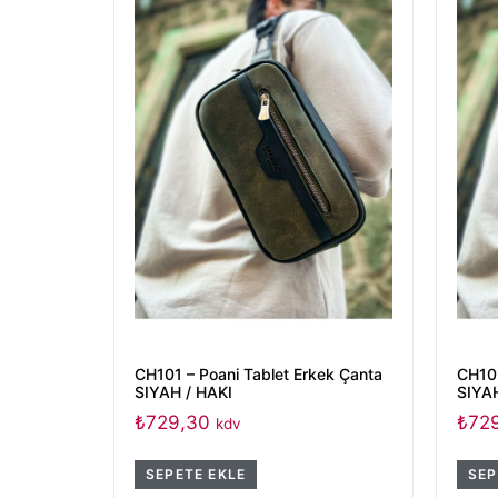
CH101 – Poani Tablet Erkek Çanta
CH101
SIYAH / HAKI
SIYAH
₺
729,30
₺
72
kdv
SEPETE EKLE
SEP