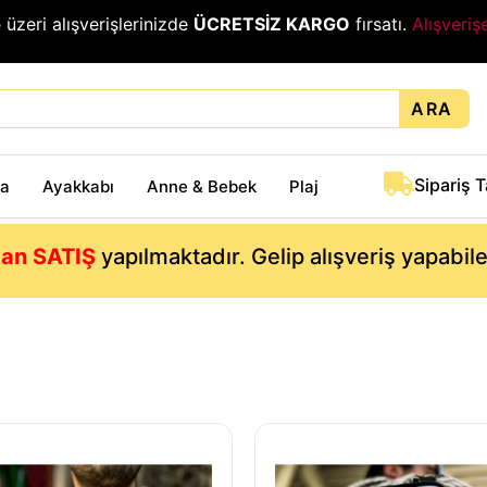
₺
üzeri alışverişlerinizde
ÜCRETSİZ KARGO
fırsatı.
Alışveriş
ARA
Sipariş 
ta
Ayakkabı
Anne & Bebek
Plaj
an SATIŞ
yapılmaktadır. Gelip alışveriş yapabil