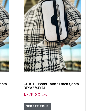
Çanta
CH101 – Poani Tablet Erkek Çanta
BEYAZ/SIYAH
₺
729,30
kdv
SEPETE EKLE