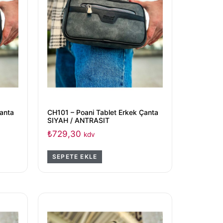
Çanta
CH101 – Poani Tablet Erkek Çanta
SIYAH / ANTRASIT
₺
729,30
kdv
SEPETE EKLE