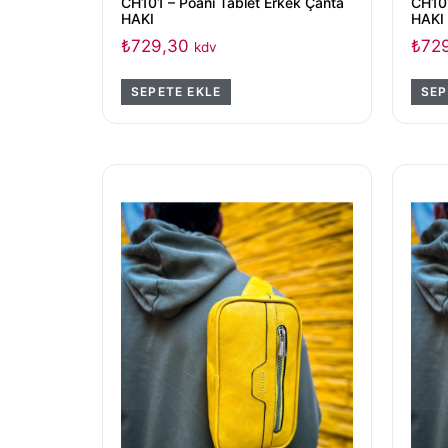
CH101 – Poani Tablet Erkek Çanta
CH101
HAKI
HAKI
₺
729,30
₺
72
kdv
SEPETE EKLE
SEP