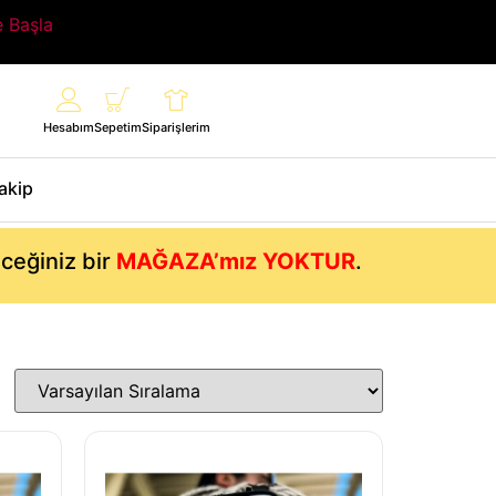
e Başla
Hesabım
Sepetim
Siparişlerim
Takip
eceğiniz bir
MAĞAZA’mız YOKTUR
.