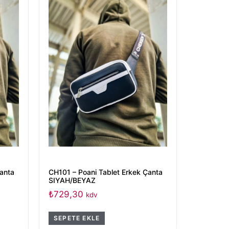
Çanta
CH101 – Poani Tablet Erkek Çanta
SIYAH/BEYAZ
₺
729,30
kdv
SEPETE EKLE