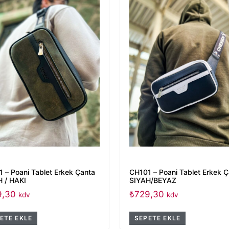
 – Poani Tablet Erkek Çanta
CH101 – Poani Tablet Erkek 
 / HAKI
SIYAH/BEYAZ
9,30
₺
729,30
kdv
kdv
ETE EKLE
SEPETE EKLE