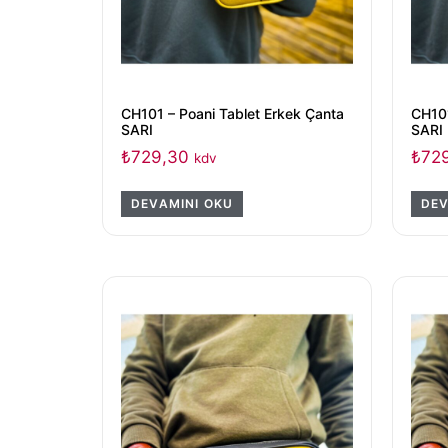
CH101 – Poani Tablet Erkek Çanta
CH101
SARI
SARI
₺
729,30
₺
72
kdv
DEVAMINI OKU
DEV