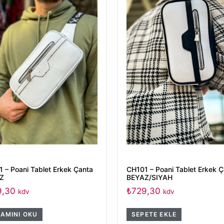
 – Poani Tablet Erkek Çanta
CH101 – Poani Tablet Erkek 
Z
BEYAZ/SIYAH
9,30
₺
729,30
kdv
kdv
AMINI OKU
SEPETE EKLE