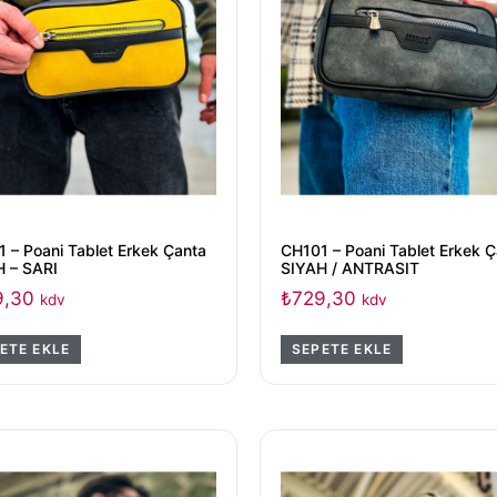
 – Poani Tablet Erkek Çanta
CH101 – Poani Tablet Erkek 
H – SARI
SIYAH / ANTRASIT
9,30
₺
729,30
kdv
kdv
ETE EKLE
SEPETE EKLE