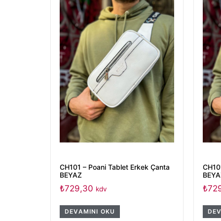
CH101 – Poani Tablet Erkek Çanta
CH101
BEYAZ
BEYA
₺
729,30
₺
72
kdv
DEVAMINI OKU
DEV