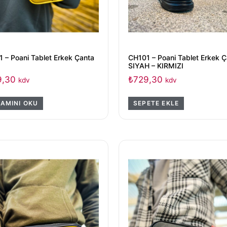
 – Poani Tablet Erkek Çanta
CH101 – Poani Tablet Erkek 
SIYAH – KIRMIZI
9,30
₺
729,30
kdv
kdv
AMINI OKU
SEPETE EKLE