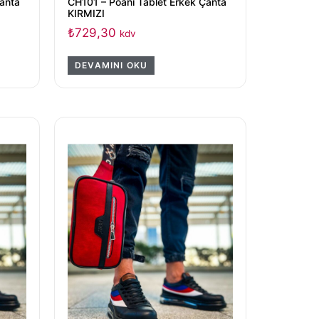
Çanta
CH101 – Poani Tablet Erkek Çanta
KIRMIZI
₺
729,30
kdv
DEVAMINI OKU