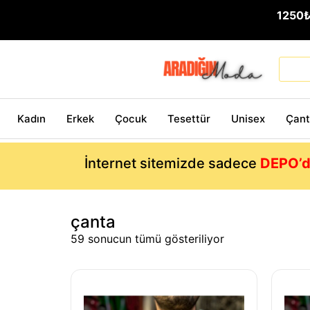
1250
Kadın
Erkek
Çocuk
Tesettür
Unisex
Çan
İnternet sitemizde sadece
DEPO’d
çanta
59 sonucun tümü gösteriliyor