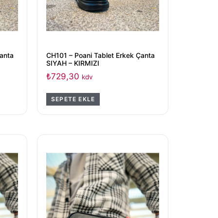
Çanta
CH101 – Poani Tablet Erkek Çanta
SIYAH – KIRMIZI
₺
729,30
kdv
SEPETE EKLE