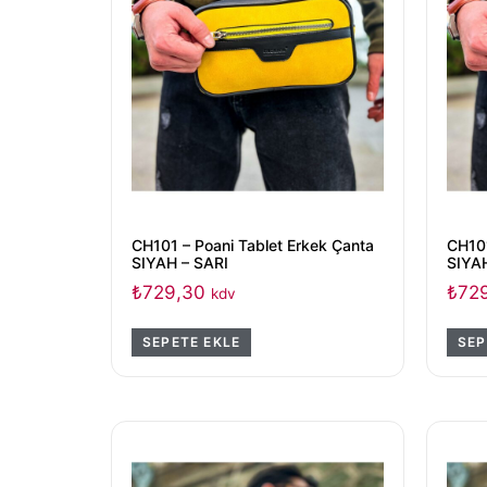
CH101 – Poani Tablet Erkek Çanta
CH101
SIYAH – SARI
SIYA
₺
729,30
₺
72
kdv
SEPETE EKLE
SEP