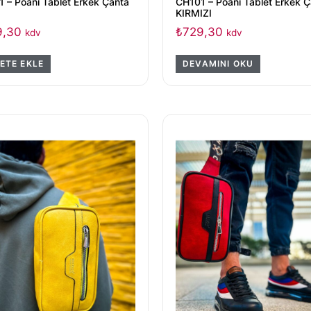
 – Poani Tablet Erkek Çanta
CH101 – Poani Tablet Erkek 
KIRMIZI
9,30
₺
729,30
kdv
kdv
ETE EKLE
DEVAMINI OKU