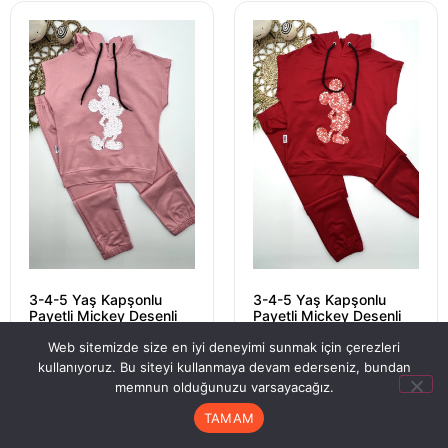
3-4-5 Yaş Kapşonlu
3-4-5 Yaş Kapşonlu
Payetli Mickey Desenli
Payetli Mickey Desenli
Kısa Kol 2li Kız Erkek
Kısa Kol 2li Kız Erkek
Web sitemizde size en iyi deneyimi sunmak için çerezleri
Çocuk Takımı Gül Kurusu
Çocuk Takımı Kırmızı
kullanıyoruz. Bu siteyi kullanmaya devam ederseniz, bundan
₺
680,00
₺
680,00
kdv
kdv
memnun olduğunuzu varsayacağız.
TAMAM
SEÇENEKLER
SEÇENEKLER
Anasayfa
Hesabım
Sipariş Takip
Sepet