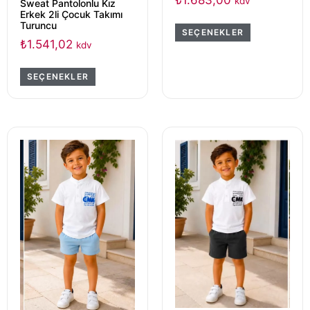
₺
1.683,00
kdv
Sweat Pantolonlu Kız
Erkek 2li Çocuk Takımı
Turuncu
SEÇENEKLER
₺
1.541,02
kdv
SEÇENEKLER