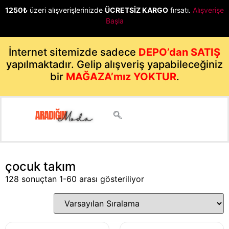
1250₺
üzeri alışverişlerinizde
ÜCRETSİZ KARGO
fırsatı.
Alışverişe
Başla
İnternet sitemizde sadece
DEPO’dan SATIŞ
yapılmaktadır. Gelip alışveriş yapabileceğiniz
bir
MAĞAZA’mız YOKTUR
.
çocuk takım
128 sonuçtan 1-60 arası gösteriliyor