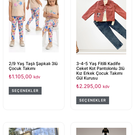
2/9 Yaş Taşlı Şapkalı 3lü
3-4-5 Yaş Fitilli Kadife
Çocuk Takımı
Ceket Kot Pantolonlu 3lü
Kız Erkek Çocuk Takımı
₺
1.105,00
kdv
Gül Kurusu
₺
2.295,00
kdv
SEÇENEKLER
SEÇENEKLER