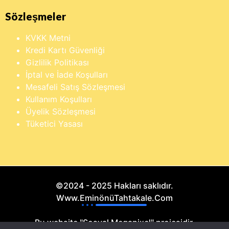
Sözleşmeler
KVKK Metni
Kredi Kartı Güvenliği
Gizlilik Politikası
İptal ve İade Koşulları
Mesafeli Satış Sözleşmesi
Kullanım Koşulları
Üyelik Sözleşmesi
Tüketici Yasası
©2024 - 2025 Hakları saklıdır.
Www.EminönüTahtakale.Com
Bu website "Sosyal Megapixel" projesidir.