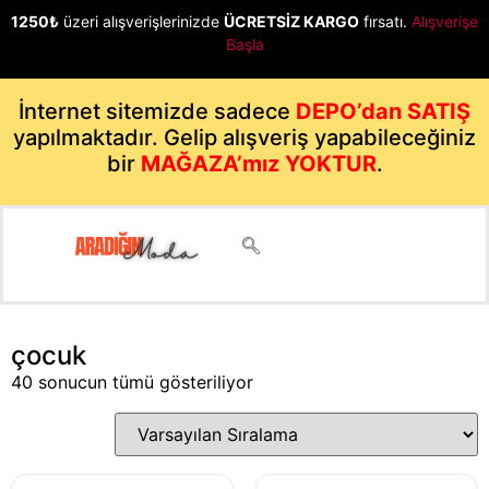
1250₺
üzeri alışverişlerinizde
ÜCRETSİZ KARGO
fırsatı.
Alışverişe
Başla
İnternet sitemizde sadece
DEPO’dan SATIŞ
yapılmaktadır. Gelip alışveriş yapabileceğiniz
bir
MAĞAZA’mız YOKTUR
.
çocuk
40 sonucun tümü gösteriliyor