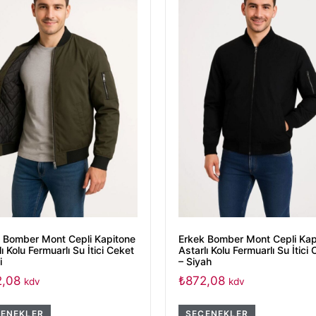
 Bomber Mont Cepli Kapitone
Erkek Bomber Mont Cepli Kap
ı Kolu Fermuarlı Su İtici Ceket
Astarlı Kolu Fermuarlı Su İtici
i
– Siyah
2,08
₺
872,08
kdv
kdv
ENEKLER
SEÇENEKLER