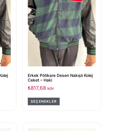
Kolej
Erkek Pötikare Desen Nakışlı Kolej
Ceket – Haki
₺
817,68
kdv
SEÇENEKLER