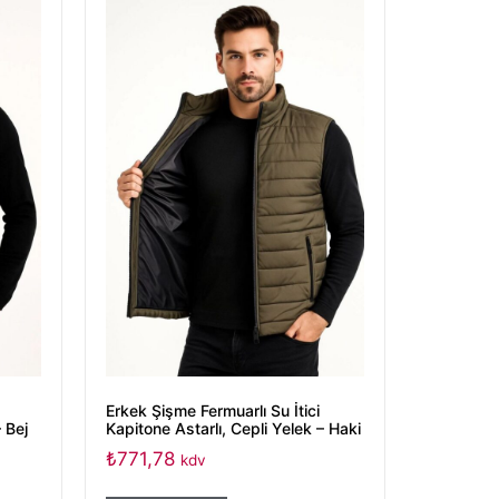
Erkek Şişme Fermuarlı Su İtici
 Bej
Kapitone Astarlı, Cepli Yelek – Haki
₺
771,78
kdv