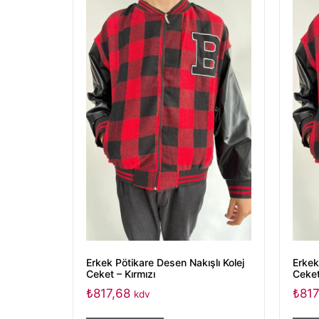
Erkek Pötikare Desen Nakışlı Kolej
Erkek
Ceket – Kırmızı
Ceket
₺
817,68
₺
817
kdv