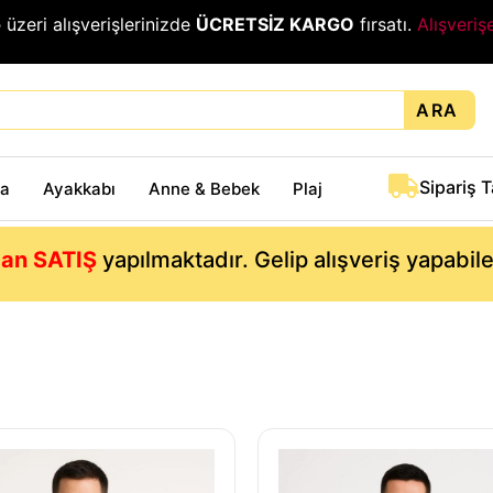
₺
üzeri alışverişlerinizde
ÜCRETSİZ KARGO
fırsatı.
Alışveriş
ARA
Sipariş 
ta
Ayakkabı
Anne & Bebek
Plaj
an SATIŞ
yapılmaktadır. Gelip alışveriş yapabil