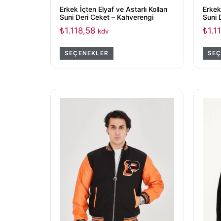
Erkek İçten Elyaf ve Astarlı Kolları
Erkek 
Suni Deri Ceket – Kahverengi
Suni 
₺
1.118,58
₺
1.1
kdv
SEÇENEKLER
SEÇ