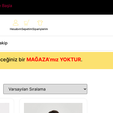
e Başla
Hesabım
Sepetim
Siparişlerim
Takip
eceğiniz bir
MAĞAZA’mız YOKTUR
.