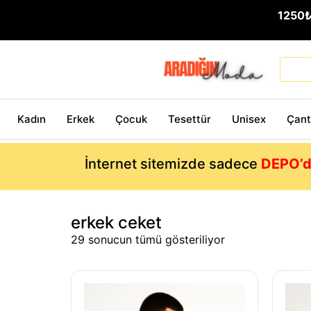
1250
Kadın
Erkek
Çocuk
Tesettür
Unisex
Çan
İnternet sitemizde sadece
DEPO’d
erkek ceket
29 sonucun tümü gösteriliyor