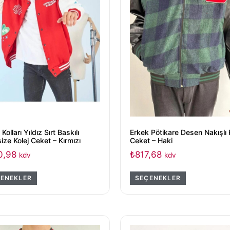
Kolları Yıldız Sırt Baskılı
Erkek Pötikare Desen Nakışlı 
ize Kolej Ceket – Kırmızı
Ceket – Haki
0,98
₺
817,68
kdv
kdv
ENEKLER
SEÇENEKLER