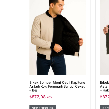
Erkek Bomber Mont Cepli Kapitone
Erkek
Astarlı Kolu Fermuarlı Su İtici Ceket
Astarl
– Bej
– Hak
₺
872,08
₺
87
kdv
SEÇENEKLER
SEÇ