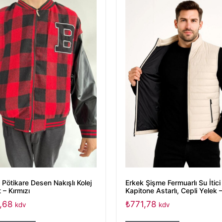
 Pötikare Desen Nakışlı Kolej
Erkek Şişme Fermuarlı Su İtici
 – Kırmızı
Kapitone Astarlı, Cepli Yelek –
,68
₺
771,78
kdv
kdv