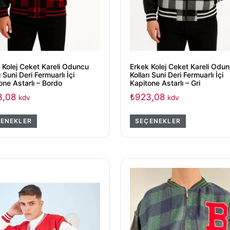
 Kolej Ceket Kareli Oduncu
Erkek Kolej Ceket Kareli Odu
ı Suni Deri Fermuarlı İçi
Kolları Suni Deri Fermuarlı İçi
one Astarlı – Bordo
Kapitone Astarlı – Gri
3,08
₺
923,08
kdv
kdv
ENEKLER
SEÇENEKLER