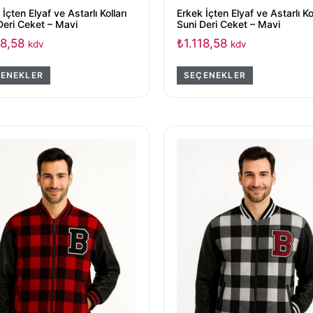
İçten Elyaf ve Astarlı Kolları
Erkek İçten Elyaf ve Astarlı Kol
Deri Ceket – Mavi
Suni Deri Ceket – Mavi
18,58
₺
1.118,58
kdv
kdv
ENEKLER
SEÇENEKLER