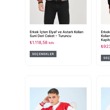
Erkek İçten Elyaf ve Astarlı Kolları
Erkek
Suni Deri Ceket – Turuncu
Kollar
Kapit
₺
1.118,58
kdv
₺
92
SEÇENEKLER
SEÇ