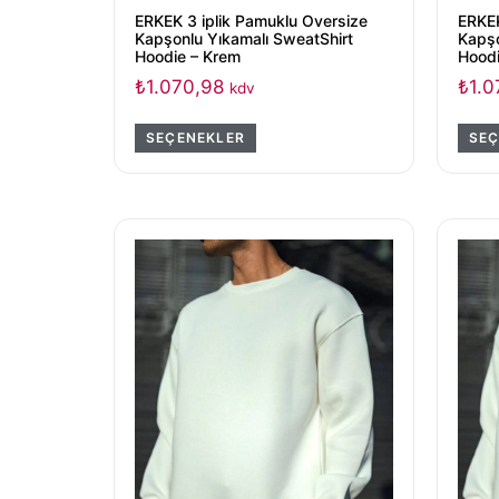
ERKEK 3 iplik Pamuklu Oversize
ERKEK
Kapşonlu Yıkamalı SweatShirt
Kapşo
Hoodie – Krem
Hoodi
₺
1.070,98
₺
1.0
kdv
SEÇENEKLER
SEÇ