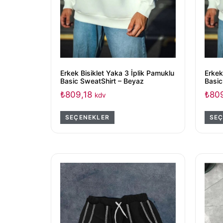
Erkek Bisiklet Yaka 3 İplik Pamuklu
Erkek
Basic SweatShirt – Beyaz
Basic
₺
809,18
₺
809
kdv
SEÇENEKLER
SEÇ