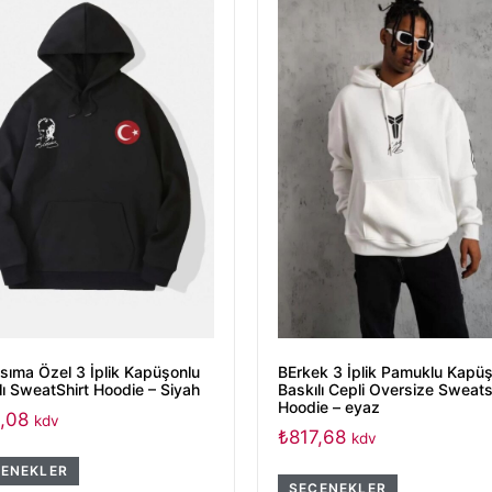
sıma Özel 3 İplik Kapüşonlu
BErkek 3 İplik Pamuklu Kapü
lı SweatShirt Hoodie – Siyah
Baskılı Cepli Oversize Sweats
Hoodie – eyaz
,08
kdv
₺
817,68
kdv
ENEKLER
SEÇENEKLER