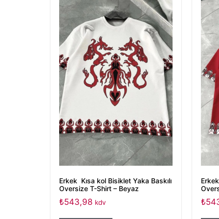
Erkek Kısa kol Bisiklet Yaka Baskılı
Erkek
Oversize T-Shirt – Beyaz
Overs
₺
543,98
₺
54
kdv