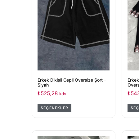
Erkek Dikişli Cepli Oversize Şort –
Erkek
Siyah
Overs
₺
525,28
₺
54
kdv
SEÇENEKLER
SEÇ