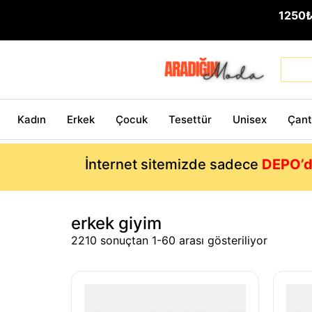
1250
Kadın
Erkek
Çocuk
Tesettür
Unisex
Çan
İnternet sitemizde sadece
DEPO’d
erkek giyim
2210 sonuçtan 1-60 arası gösteriliyor