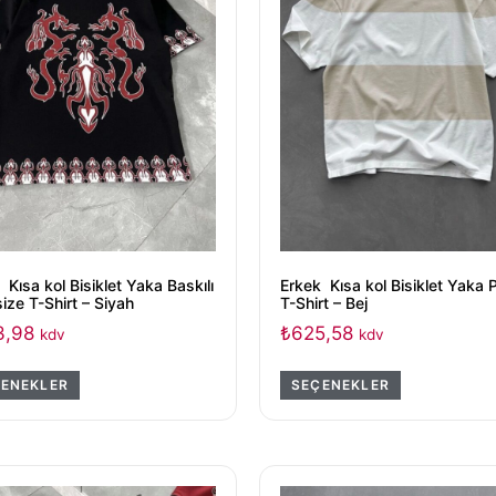
 Kısa kol Bisiklet Yaka Baskılı
Erkek Kısa kol Bisiklet Yaka P
ize T-Shirt – Siyah
T-Shirt – Bej
3,98
₺
625,58
kdv
kdv
ENEKLER
SEÇENEKLER