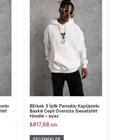
şonlu
BErkek 3 İplik Pamuklu Kapüşonlu
hirt
Baskılı Cepli Oversize Sweatshirt
Hoodie – eyaz
₺
817,68
kdv
SEÇENEKLER