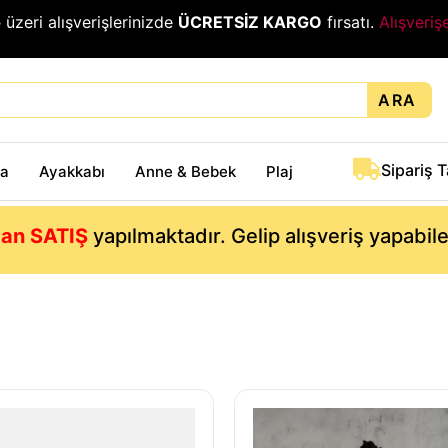
₺
üzeri alışverişlerinizde
ÜCRETSİZ KARGO
fırsatı.
Alışveriş
ARA
Sipariş 
ta
Ayakkabı
Anne & Bebek
Plaj
an SATIŞ
yapılmaktadır. Gelip alışveriş yapabil