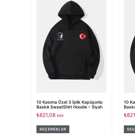
10 Kasıma Özel 3 İplik Kapüşonlu
10 Ka
Baskılı SweatShirt Hoodie – Siyah
Baskı
₺
821,08
₺
821
kdv
SEÇENEKLER
SEÇ