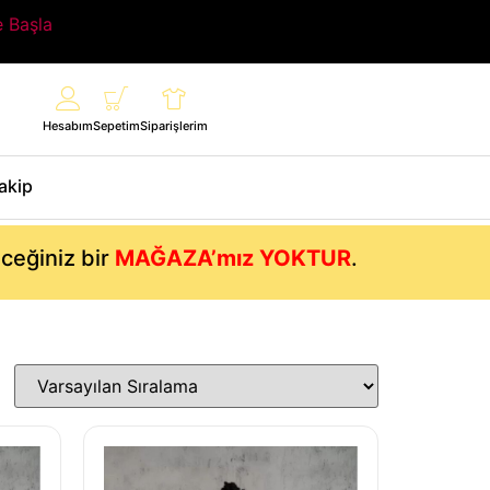
e Başla
Hesabım
Sepetim
Siparişlerim
Takip
eceğiniz bir
MAĞAZA’mız YOKTUR
.