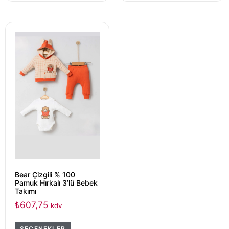
Bear Çizgili % 100
Pamuk Hırkalı 3’lü Bebek
Takımı
₺
607,75
kdv
SEÇENEKLER