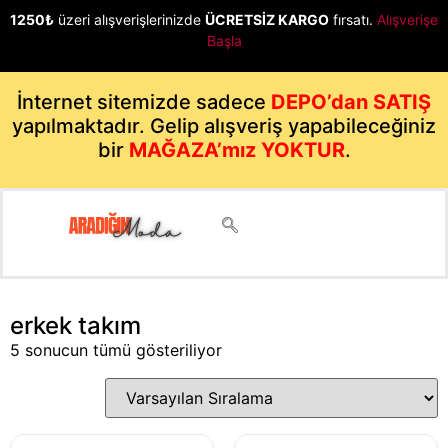
1250₺
üzeri alışverişlerinizde
ÜCRETSİZ KARGO
fırsatı.
Alışverişe
Başla
İnternet sitemizde sadece
DEPO’dan SATIŞ
yapılmaktadır. Gelip alışveriş yapabileceğiniz
bir
MAĞAZA’mız YOKTUR
.
erkek takım
5 sonucun tümü gösteriliyor