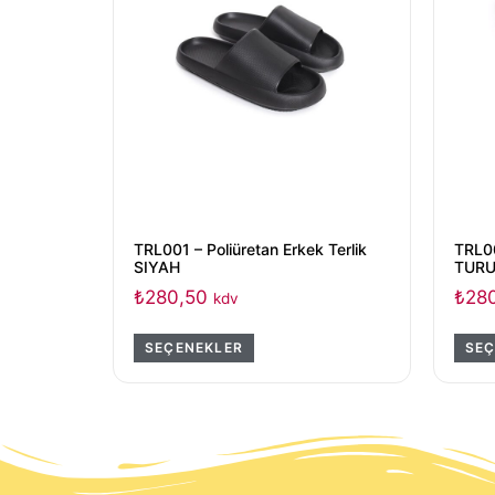
TRL001 – Poliüretan Erkek Terlik
TRL00
SIYAH
TUR
₺
280,50
₺
28
kdv
SEÇENEKLER
SEÇ