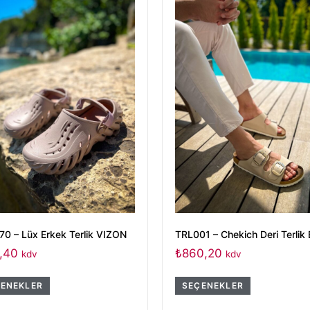
0 – Lüx Erkek Terlik VIZON
TRL001 – Chekich Deri Terlik
,40
₺
860,20
kdv
kdv
ENEKLER
SEÇENEKLER