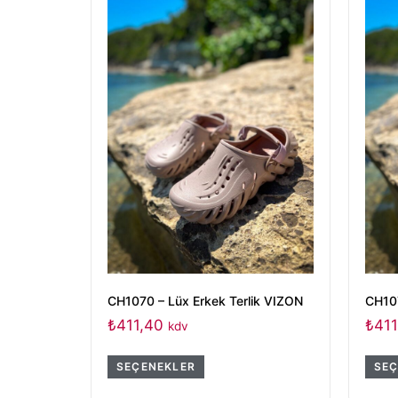
CH1070 – Lüx Erkek Terlik VIZON
CH107
₺
411,40
₺
411
kdv
SEÇENEKLER
SEÇ