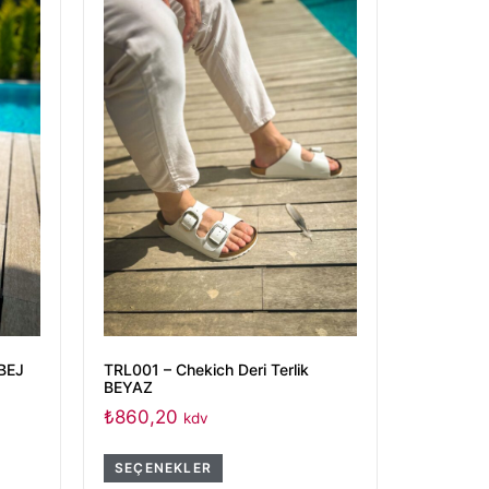
 BEJ
TRL001 – Chekich Deri Terlik
BEYAZ
₺
860,20
kdv
SEÇENEKLER