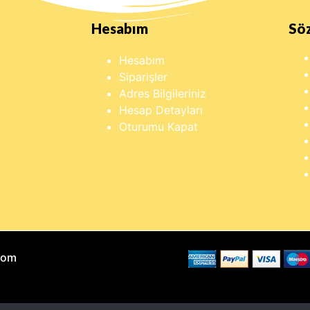
Hesabım
Sö
Hesabım
Siparişler
Adres Bilgileriniz
Hesap Detayları
Oturumu Kapat
Com