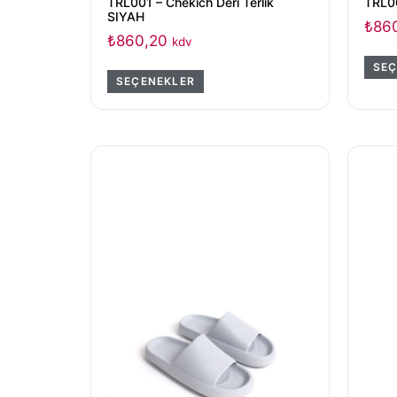
TRL001 – Chekich Deri Terlik
TRL00
SIYAH
₺
86
₺
860,20
kdv
SEÇ
SEÇENEKLER