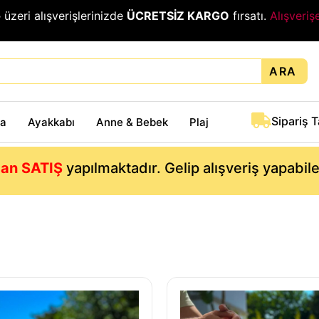
₺
üzeri alışverişlerinizde
ÜCRETSİZ KARGO
fırsatı.
Alışveriş
ARA
Sipariş 
ta
Ayakkabı
Anne & Bebek
Plaj
an SATIŞ
yapılmaktadır. Gelip alışveriş yapabil