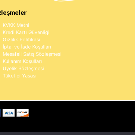
zleşmeler
KVKK Metni
Kredi Kartı Güvenliği
Gizlilik Politikası
İptal ve İade Koşulları
Mesafeli Satış Sözleşmesi
Kullanım Koşulları
Üyelik Sözleşmesi
Tüketici Yasası