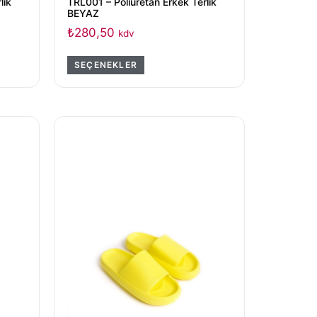
lik
TRL001 – Poliüretan Erkek Terlik
BEYAZ
₺
280,50
kdv
SEÇENEKLER