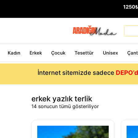
1250
Kadın
Erkek
Çocuk
Tesettür
Unisex
Çan
İnternet sitemizde sadece
DEPO’d
erkek yazlık terlik
14 sonucun tümü gösteriliyor