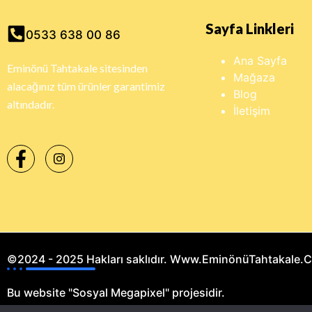
Sayfa Linkleri
0533 638 00 86
Ana Sayfa
Eminönü Tahtakale sitesinden
Mağaza
alacağınız tüm ürünler garantimiz
Blog
altındadır.
İletişim
©2024 - 2025 Hakları saklıdır. Www.EminönüTahtakale.
Bu website "Sosyal Megapixel" projesidir.