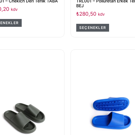
1 – Chekich Deri Terlik TABA
TRL001 – Poliüretan Erkek Ter
BEJ
0,20
kdv
₺
280,50
kdv
ENEKLER
SEÇENEKLER