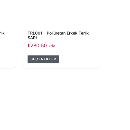
lik
TRL001 – Poliüretan Erkek Terlik
SARI
₺
280,50
kdv
SEÇENEKLER