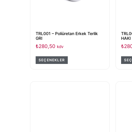
TRL001 – Poliüretan Erkek Terlik
TRL00
GRI
HAKI
₺
280,50
₺
28
kdv
SEÇENEKLER
SEÇ