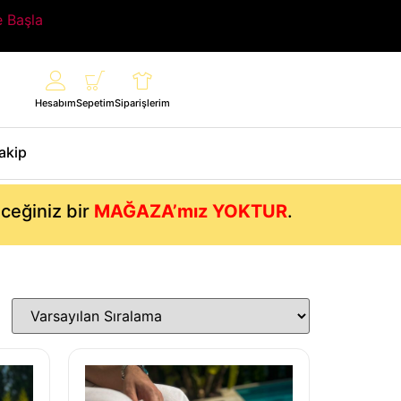
e Başla
Hesabım
Sepetim
Siparişlerim
Takip
eceğiniz bir
MAĞAZA’mız YOKTUR
.