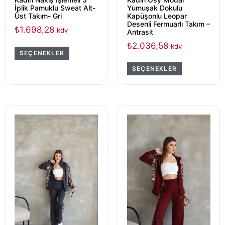
Yumuşak Dokulu
İplik Pamuklu Sweat Alt-
Kapüşonlu Leopar
Üst Takım- Gri
Desenli Fermuarlı Takım –
₺
1.698,28
kdv
Antrasit
₺
2.036,58
kdv
SEÇENEKLER
SEÇENEKLER