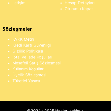
İletişim
Hesap Detayları
Oturumu Kapat
Sözleşmeler
KVKK Metni
Kredi Kartı Güvenliği
Gizlilik Politikası
İptal ve İade Koşulları
Mesafeli Satış Sözleşmesi
Kullanım Koşulları
Üyelik Sözleşmesi
Tüketici Yasası
©2024 - 2025 Hakları saklıdır.