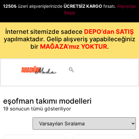
1250₺
üzeri alışverişlerinizde
ÜCRETSİZ KARGO
fırsatı.
Alışverişe
Başla
İnternet sitemizde sadece
DEPO’dan SATIŞ
yapılmaktadır. Gelip alışveriş yapabileceğiniz
bir
MAĞAZA’mız YOKTUR
.
eşofman takımı modelleri
19 sonucun tümü gösteriliyor