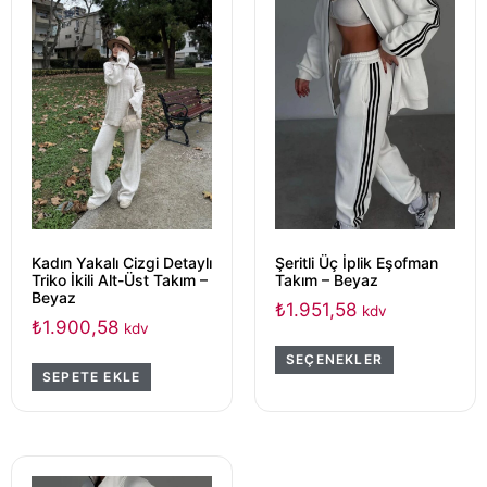
Kadın Yakalı Cizgi Detaylı
Şeritli Üç İplik Eşofman
Triko İkili Alt-Üst Takım –
Takım – Beyaz
Beyaz
₺
1.951,58
kdv
₺
1.900,58
kdv
SEÇENEKLER
SEPETE EKLE