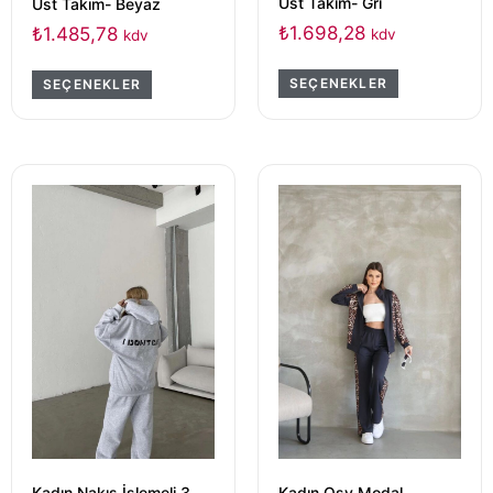
Üst Takım- Gri
Üst Takım- Beyaz
₺
1.698,28
₺
1.485,78
kdv
kdv
SEÇENEKLER
SEÇENEKLER
Kadın Osy Modal
Kadın Nakış İşlemeli 3