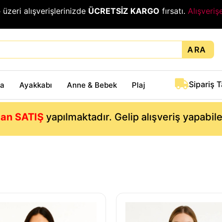
₺
üzeri alışverişlerinizde
ÜCRETSİZ KARGO
fırsatı.
Alışveriş
ARA
Sipariş 
ta
Ayakkabı
Anne & Bebek
Plaj
an SATIŞ
yapılmaktadır. Gelip alışveriş yapabil