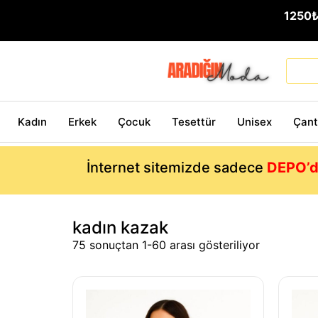
1250
Kadın
Erkek
Çocuk
Tesettür
Unisex
Çan
İnternet sitemizde sadece
DEPO’d
kadın kazak
75 sonuçtan 1-60 arası gösteriliyor