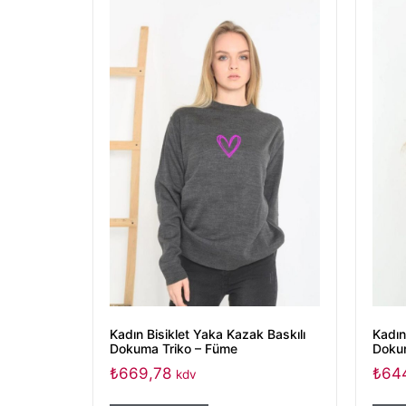
Kadın Bisiklet Yaka Kazak Baskılı
Kadın
Dokuma Triko – Füme
Dokum
₺
669,78
₺
64
kdv