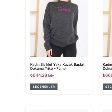
Kadın Bisiklet Yaka Kazak Baskılı
Kadın
Dokuma Triko – Füme
Doku
₺
644,28
₺
66
kdv
SEÇENEKLER
SEÇ