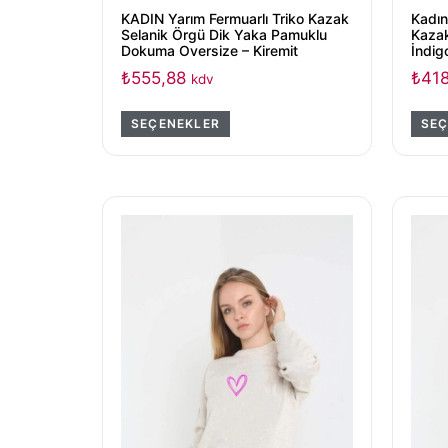
KADIN Yarım Fermuarlı Triko Kazak
Kadın
Selanik Örgü Dik Yaka Pamuklu
Kazak 
Dokuma Oversize – Kiremit
İndig
₺
555,88
₺
418
kdv
SEÇENEKLER
SEÇ