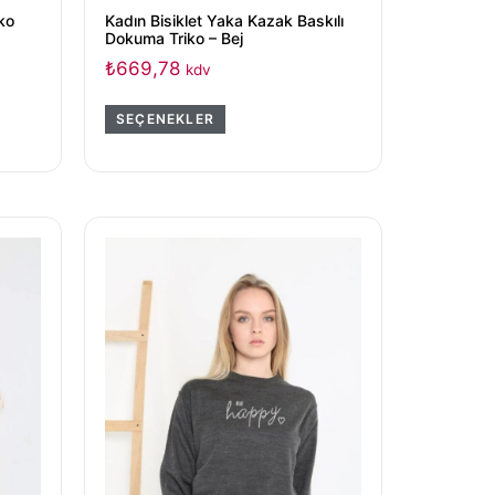
ko
Kadın Bisiklet Yaka Kazak Baskılı
Dokuma Triko – Bej
₺
669,78
kdv
SEÇENEKLER