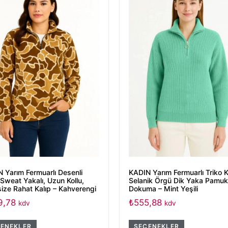
 Yarım Fermuarlı Desenli
KADIN Yarım Fermuarlı Triko 
 Sweat Yakalı, Uzun Kollu,
Selanik Örgü Dik Yaka Pamuk
ize Rahat Kalıp – Kahverengi
Dokuma – Mint Yeşili
9,78
₺
555,88
kdv
kdv
ENEKLER
SEÇENEKLER