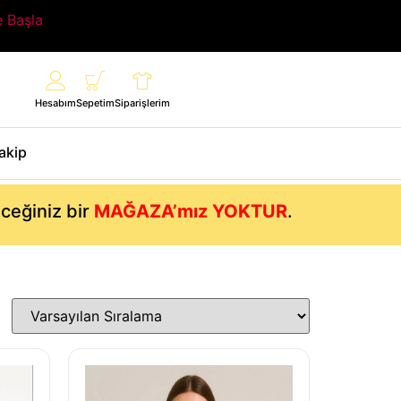
e Başla
Hesabım
Sepetim
Siparişlerim
Takip
eceğiniz bir
MAĞAZA’mız YOKTUR
.