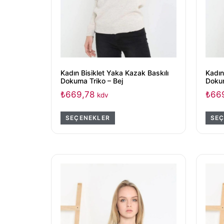
Kadın Bisiklet Yaka Kazak Baskılı
Kadın
Dokuma Triko – Bej
Dokum
₺
669,78
₺
66
kdv
SEÇENEKLER
SEÇ