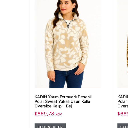
KADIN Yarım Fermuarlı Desenli
KADIN
Polar Sweat Yakalı Uzun Kollu
Polar
Oversize Kalıp – Bej
Overs
₺
669,78
₺
66
kdv
SEÇENEKLER
SEÇ