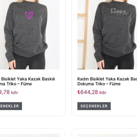
 Bisiklet Yaka Kazak Baskılı
Kadın Bisiklet Yaka Kazak Bas
ma Triko – Füme
Dokuma Triko – Füme
9,78
₺
644,28
kdv
kdv
ENEKLER
SEÇENEKLER