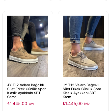
JY-T12 Velaro Bağcıklı
JY-T12 Velaro Bağcıklı
Süet Erkek Günlük Spor
Süet Erkek Günlük Spor
Klasik Ayakkabı SBT –
Klasik Ayakkabı SBT –
Camel
Krem
₺
1.445,00
₺
1.445,00
kdv
kdv