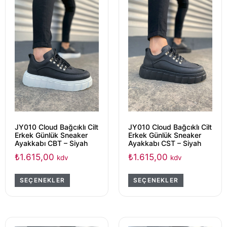
JY010 Cloud Bağcıklı Cilt
JY010 Cloud Bağcıklı Cilt
Erkek Günlük Sneaker
Erkek Günlük Sneaker
Ayakkabı CBT – Siyah
Ayakkabı CST – Siyah
₺
1.615,00
₺
1.615,00
kdv
kdv
SEÇENEKLER
SEÇENEKLER