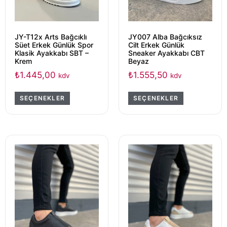
JY-T12x Arts Bağcıklı
JY007 Alba Bağcıksız
Süet Erkek Günlük Spor
Cilt Erkek Günlük
Klasik Ayakkabı SBT –
Sneaker Ayakkabı CBT
Krem
Beyaz
₺
1.445,00
₺
1.555,50
kdv
kdv
SEÇENEKLER
SEÇENEKLER