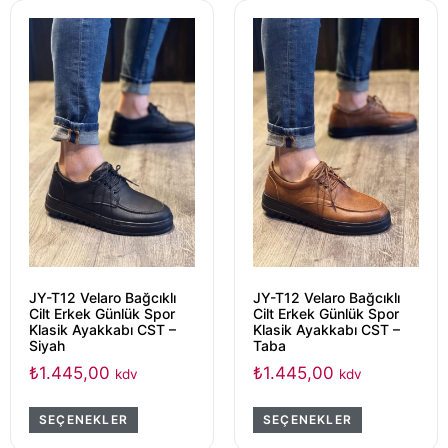
JY-T12 Velaro Bağcıklı
JY-T12 Velaro Bağcıklı
Cilt Erkek Günlük Spor
Cilt Erkek Günlük Spor
Klasik Ayakkabı CST –
Klasik Ayakkabı CST –
Siyah
Taba
₺
1.445,00
₺
1.445,00
kdv
kdv
SEÇENEKLER
SEÇENEKLER