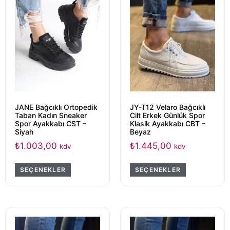
JANE Bağcıklı Ortopedik
JY-T12 Velaro Bağcıklı
Taban Kadın Sneaker
Cilt Erkek Günlük Spor
Spor Ayakkabı CST –
Klasik Ayakkabı CBT –
Siyah
Beyaz
₺
1.003,00
₺
1.445,00
kdv
kdv
SEÇENEKLER
SEÇENEKLER