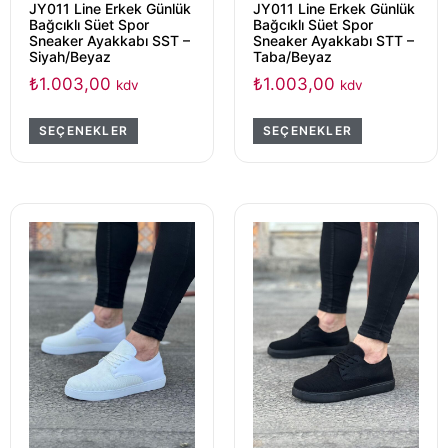
JY011 Line Erkek Günlük
JY011 Line Erkek Günlük
Bağcıklı Süet Spor
Bağcıklı Süet Spor
Sneaker Ayakkabı SST –
Sneaker Ayakkabı STT –
Siyah/Beyaz
Taba/Beyaz
₺
1.003,00
₺
1.003,00
kdv
kdv
SEÇENEKLER
SEÇENEKLER