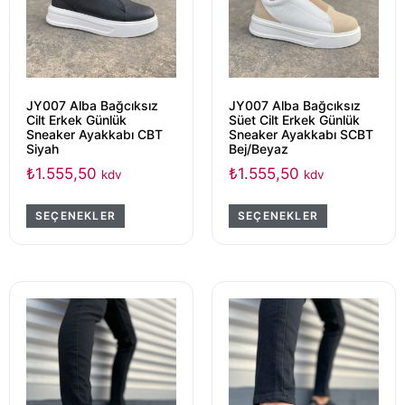
JY007 Alba Bağcıksız
JY007 Alba Bağcıksız
Cilt Erkek Günlük
Süet Cilt Erkek Günlük
Sneaker Ayakkabı CBT
Sneaker Ayakkabı SCBT
Siyah
Bej/Beyaz
₺
1.555,50
₺
1.555,50
kdv
kdv
SEÇENEKLER
SEÇENEKLER