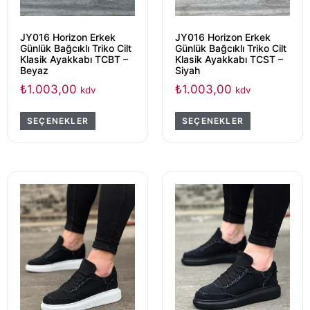
JY016 Horizon Erkek
JY016 Horizon Erkek
Günlük Bağcıklı Triko Cilt
Günlük Bağcıklı Triko Cilt
Klasik Ayakkabı TCBT –
Klasik Ayakkabı TCST –
Beyaz
Siyah
₺
1.003,00
₺
1.003,00
kdv
kdv
SEÇENEKLER
SEÇENEKLER