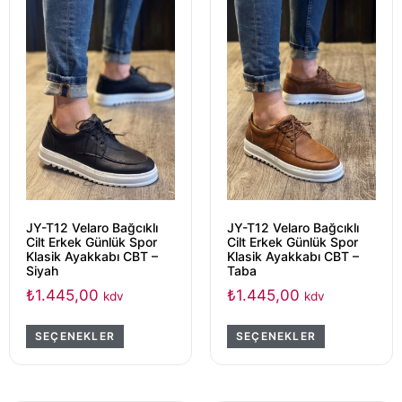
JY-T12 Velaro Bağcıklı
JY-T12 Velaro Bağcıklı
Cilt Erkek Günlük Spor
Cilt Erkek Günlük Spor
Klasik Ayakkabı CBT –
Klasik Ayakkabı CBT –
Siyah
Taba
₺
1.445,00
₺
1.445,00
kdv
kdv
SEÇENEKLER
SEÇENEKLER