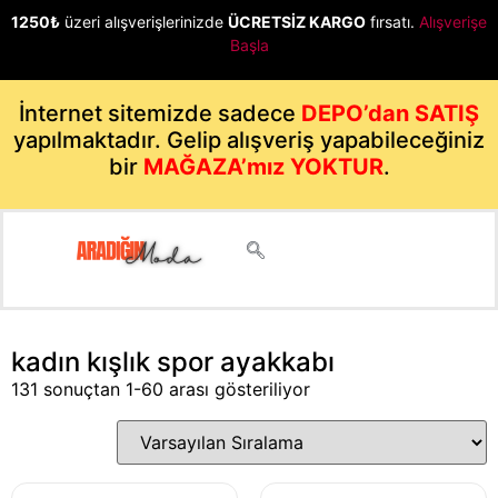
1250₺
üzeri alışverişlerinizde
ÜCRETSİZ KARGO
fırsatı.
Alışverişe
Başla
İnternet sitemizde sadece
DEPO’dan SATIŞ
yapılmaktadır. Gelip alışveriş yapabileceğiniz
bir
MAĞAZA’mız YOKTUR
.
kadın kışlık spor ayakkabı
131 sonuçtan 1-60 arası gösteriliyor