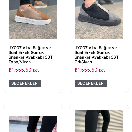
JY007 Alba Bağcıksız
JY007 Alba Bağcıksız
Süet Erkek Günlük
Süet Erkek Günlük
Sneaker Ayakkabı SBT
Sneaker Ayakkabı SST
Taba/Vizon
Gri/Siyah
₺
1.555,50
₺
1.555,50
kdv
kdv
SEÇENEKLER
SEÇENEKLER