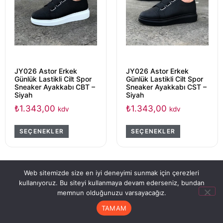
JY026 Astor Erkek
JY026 Astor Erkek
Günlük Lastikli Cilt Spor
Günlük Lastikli Cilt Spor
Sneaker Ayakkabı CBT –
Sneaker Ayakkabı CST –
Siyah
Siyah
₺
1.343,00
₺
1.343,00
kdv
kdv
SEÇENEKLER
SEÇENEKLER
Web sitemizde size en iyi deneyimi sunmak için çerezleri
kullanıyoruz. Bu siteyi kullanmaya devam ederseniz, bundan
memnun olduğunuzu varsayacağız.
TAMAM
Anasayfa
Hesabım
Sipariş Takip
Sepet