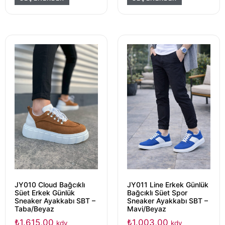
JY010 Cloud Bağcıklı
JY011 Line Erkek Günlük
Süet Erkek Günlük
Bağcıklı Süet Spor
Sneaker Ayakkabı SBT –
Sneaker Ayakkabı SBT –
Taba/Beyaz
Mavi/Beyaz
₺
1.615,00
₺
1.003,00
kdv
kdv