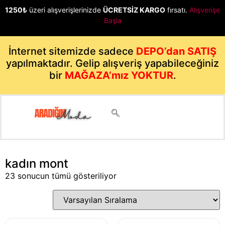
1250₺
üzeri alışverişlerinizde
ÜCRETSİZ KARGO
fırsatı.
Alışverişe
Başla
İnternet sitemizde sadece
DEPO’dan SATIŞ
yapılmaktadır. Gelip alışveriş yapabileceğiniz
bir
MAĞAZA’mız YOKTUR
.
kadın mont
23 sonucun tümü gösteriliyor