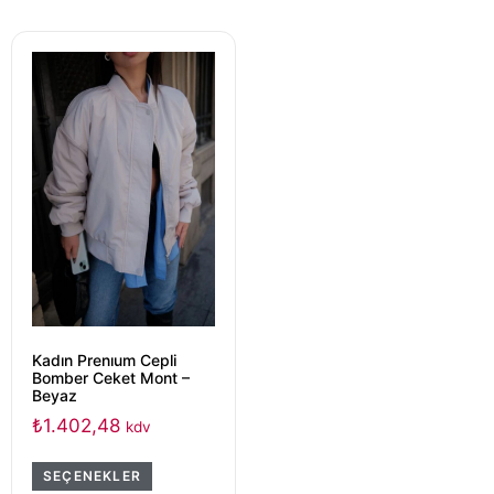
Kadın Prenıum Cepli
Bomber Ceket Mont –
Beyaz
₺
1.402,48
kdv
SEÇENEKLER