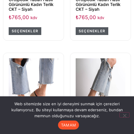
Görünümlü Kadın Terlik
Görünümlü Kadın Terlik
CKT – Siyah
CKT – Siyah
₺
765,00
₺
765,00
kdv
kdv
SEÇENEKLER
SEÇENEKLER
Web sitemizde size en iyi deneyimi sunmak için çerezleri
kullanıyoruz. Bu siteyi kullanmaya devam ederseniz, bundan
memnun olduğunuzu varsayacağız.
TAMAM
Anasayfa
Hesabım
Sipariş Takip
Sepet