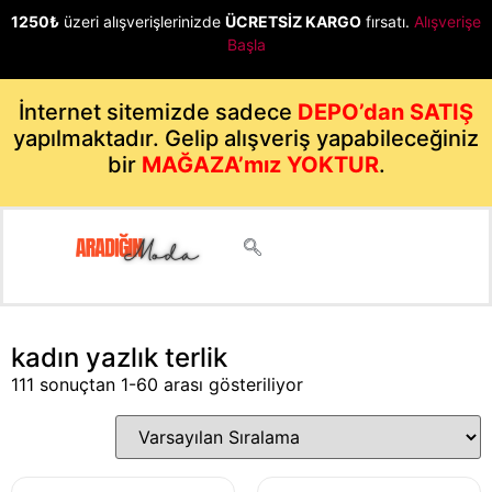
1250₺
üzeri alışverişlerinizde
ÜCRETSİZ KARGO
fırsatı.
Alışverişe
Başla
İnternet sitemizde sadece
DEPO’dan SATIŞ
yapılmaktadır. Gelip alışveriş yapabileceğiniz
bir
MAĞAZA’mız YOKTUR
.
kadın yazlık terlik
111 sonuçtan 1-60 arası gösteriliyor