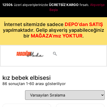
1250₺
üzeri alışverişlerinizde
ÜCRETSİZ KARGO
fırsatı.
Alışverişe
Başla
İnternet sitemizde sadece
DEPO’dan SATIŞ
yapılmaktadır. Gelip alışveriş yapabileceğiniz
bir
MAĞAZA’mız YOKTUR
.
kız bebek elbisesi
86 sonuçtan 1-60 arası gösteriliyor