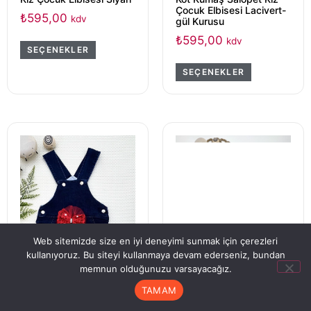
Çocuk Elbisesi Lacivert-
₺
595,00
kdv
gül Kurusu
₺
595,00
kdv
SEÇENEKLER
SEÇENEKLER
Web sitemizde size en iyi deneyimi sunmak için çerezleri
kullanıyoruz. Bu siteyi kullanmaya devam ederseniz, bundan
memnun olduğunuzu varsayacağız.
5-6-7 Yaş Payetli Süslü
Yüz Baskılı Kız Çocuk
TAMAM
Elbisesi Hardal
Anasayfa
Hesabım
Sipariş Takip
Sepet