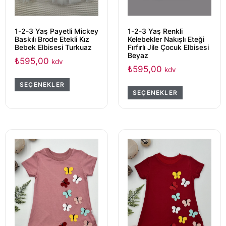
1-2-3 Yaş Payetli Mickey
1-2-3 Yaş Renkli
Baskılı Brode Etekli Kız
Kelebekler Nakışlı Eteği
Bebek Elbisesi Turkuaz
Fırfırlı Jile Çocuk Elbisesi
Beyaz
₺
595,00
kdv
₺
595,00
kdv
SEÇENEKLER
SEÇENEKLER