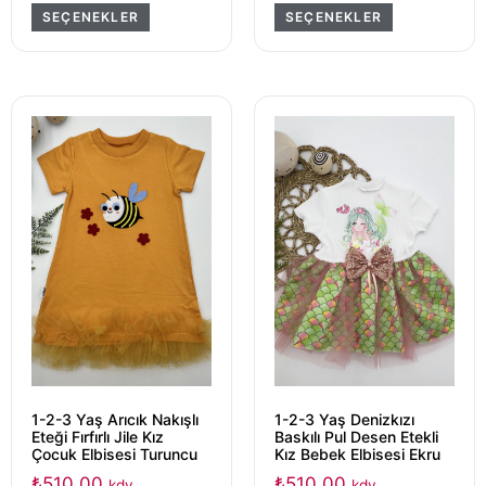
SEÇENEKLER
SEÇENEKLER
1-2-3 Yaş Arıcık Nakışlı
1-2-3 Yaş Denizkızı
Eteği Fırfırlı Jile Kız
Baskılı Pul Desen Etekli
Çocuk Elbisesi Turuncu
Kız Bebek Elbisesi Ekru
₺
510,00
₺
510,00
kdv
kdv