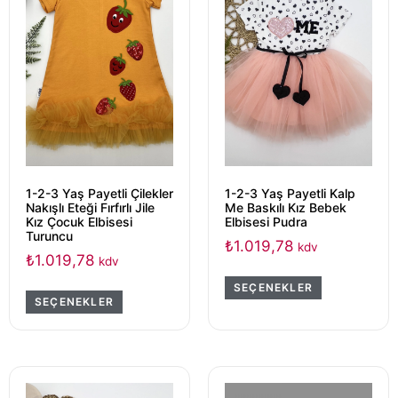
1-2-3 Yaş Payetli Çilekler
1-2-3 Yaş Payetli Kalp
Nakışlı Eteği Fırfırlı Jile
Me Baskılı Kız Bebek
Kız Çocuk Elbisesi
Elbisesi Pudra
Turuncu
₺
1.019,78
kdv
₺
1.019,78
kdv
SEÇENEKLER
SEÇENEKLER