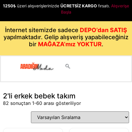
1250₺
üzeri alışverişlerinizde
ÜCRETSİZ KARGO
fırsatı.
Alışverişe
Başla
İnternet sitemizde sadece
DEPO’dan SATIŞ
yapılmaktadır. Gelip alışveriş yapabileceğiniz
bir
MAĞAZA’mız YOKTUR
.
2'li erkek bebek takım
82 sonuçtan 1-60 arası gösteriliyor