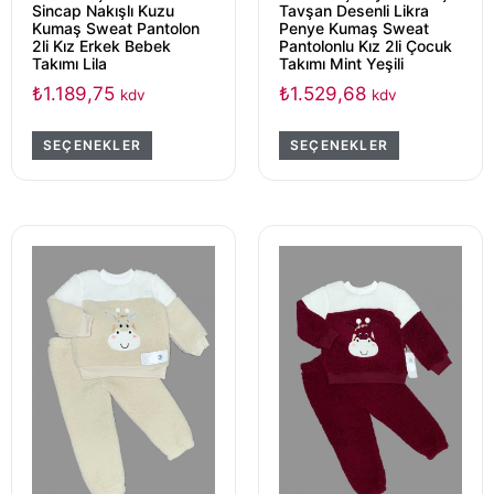
Sincap Nakışlı Kuzu
Tavşan Desenli Likra
Kumaş Sweat Pantolon
Penye Kumaş Sweat
2li Kız Erkek Bebek
Pantolonlu Kız 2li Çocuk
Takımı Lila
Takımı Mint Yeşili
₺
1.189,75
₺
1.529,68
kdv
kdv
SEÇENEKLER
SEÇENEKLER