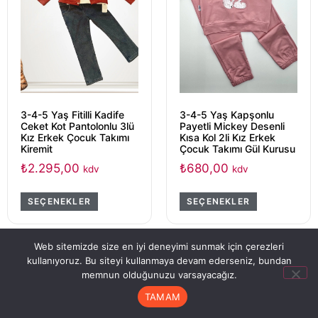
3-4-5 Yaş Fitilli Kadife
3-4-5 Yaş Kapşonlu
Ceket Kot Pantolonlu 3lü
Payetli Mickey Desenli
Kız Erkek Çocuk Takımı
Kısa Kol 2li Kız Erkek
Kiremit
Çocuk Takımı Gül Kurusu
₺
2.295,00
₺
680,00
kdv
kdv
SEÇENEKLER
SEÇENEKLER
Web sitemizde size en iyi deneyimi sunmak için çerezleri
kullanıyoruz. Bu siteyi kullanmaya devam ederseniz, bundan
memnun olduğunuzu varsayacağız.
TAMAM
Anasayfa
Hesabım
Sipariş Takip
Sepet