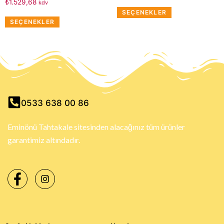
₺
1.529,68
kdv
SEÇENEKLER
SEÇENEKLER
0533 638 00 86
Eminönü Tahtakale sitesinden alacağınız tüm ürünler
garantimiz altındadır.