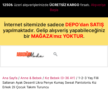
1250₺
üzeri alışverişlerinizde
ÜCRETSİZ KARGO
fırsatı.
Alışverişe
Başla
İnternet sitemizde sadece
DEPO’dan SATIŞ
yapılmaktadır. Gelip alışveriş yapabileceğiniz
bir
MAĞAZA’mız YOKTUR
.
Ana Sayfa
/
Anne & Bebek
/
Kız Bebek (0-36 AY)
/ 1-2-3 Yaş Filli
Sallanan Ayak Desenli Likra Penye Kumaş Sweat Pantolonlu Kız
Erkek 2li Çocuk Takımı Turuncu