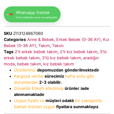
Whatsapp Destek
Ürün hakkında sorun cevaplayalım
SKU
Zl13124867060
Categories
Anne & Bebek
,
Erkek Bebek (0-36 AY)
,
Kız
Bebek (0-36 AY)
,
Takım
,
Takım
Tags
2'li erkek bebek takım
,
2'li kız bebek takım
,
3'lü
erkek bebek takım
,
3'lü kız bebek takım
,
aradığın
moda
,
bebek takım
,
kız bebek takım
Ürünlerimiz
depomuzdan
gönderilmektedir
.
Kargoya verme
sürecimiz
hafta sonu gibi
durumlardan
2-3
olabilir.
Güvenlik Etiketi sökülmüş
ürünler
iade
alınmamaktadır
.
Uygun fiyatlı ve
müşteri odaklı
bir yaklaşımla
kaliteli ürünleri uygun
fiyatlara sunmaktayız
.