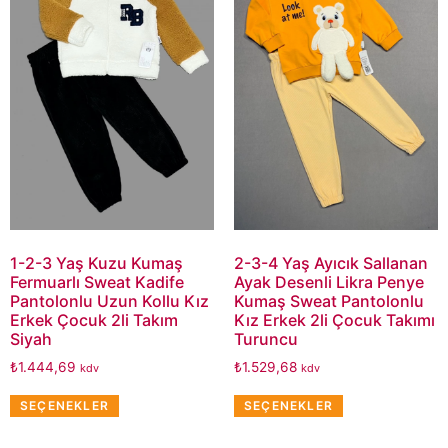
1-2-3 Yaş Kuzu Kumaş
2-3-4 Yaş Ayıcık Sallanan
Fermuarlı Sweat Kadife
Ayak Desenli Likra Penye
Pantolonlu Uzun Kollu Kız
Kumaş Sweat Pantolonlu
Erkek Çocuk 2li Takım
Kız Erkek 2li Çocuk Takımı
Siyah
Turuncu
₺
1.444,69
₺
1.529,68
kdv
kdv
SEÇENEKLER
SEÇENEKLER