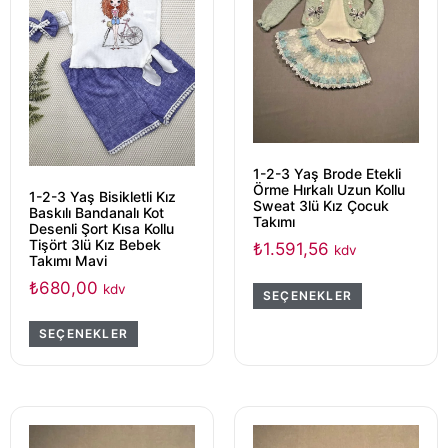
1-2-3 Yaş Brode Etekli
Örme Hırkalı Uzun Kollu
1-2-3 Yaş Bisikletli Kız
Sweat 3lü Kız Çocuk
Baskılı Bandanalı Kot
Takımı
Desenli Şort Kısa Kollu
Tişört 3lü Kız Bebek
₺
1.591,56
kdv
Takımı Mavi
₺
680,00
kdv
SEÇENEKLER
SEÇENEKLER