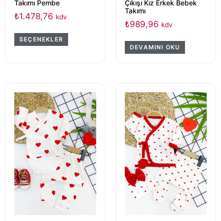
Takımı Pembe
Çıkışı Kız Erkek Bebek
Takımı
₺
1.478,76
kdv
₺
989,96
kdv
SEÇENEKLER
DEVAMINI OKU