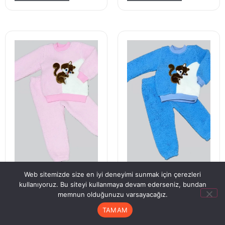
Web sitemizde size en iyi deneyimi sunmak için çerezleri
1-2-3 Yaş Masum Yavru
1-2-3 Yaş Masum Yavru
kullanıyoruz. Bu siteyi kullanmaya devam ederseniz, bundan
Sincap Nakışlı Kuzu
Sincap Nakışlı Kuzu
memnun olduğunuzu varsayacağız.
Kumaş Sweat Pantolon
Kumaş Sweat Pantolon
2li Kız Erkek Bebek
2li Kız Erkek Bebek
TAMAM
Takımı
Takımı
Anasayfa
Hesabım
Sipariş Takip
Sepet