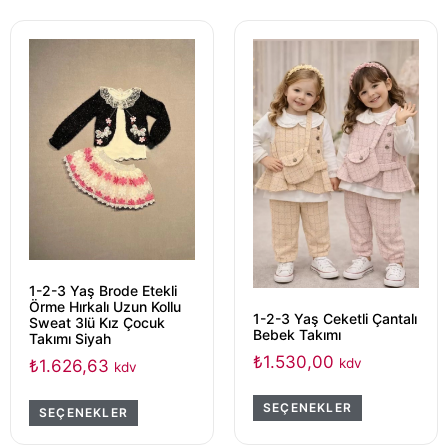
1-2-3 Yaş Brode Etekli
Örme Hırkalı Uzun Kollu
1-2-3 Yaş Ceketli Çantalı
Sweat 3lü Kız Çocuk
Bebek Takımı
Takımı Siyah
₺
1.530,00
kdv
₺
1.626,63
kdv
SEÇENEKLER
SEÇENEKLER