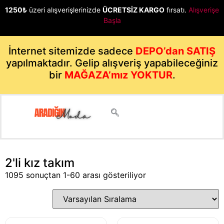
1250₺
üzeri alışverişlerinizde
ÜCRETSİZ KARGO
fırsatı.
Alışverişe
Başla
İnternet sitemizde sadece
DEPO’dan SATIŞ
yapılmaktadır. Gelip alışveriş yapabileceğiniz
bir
MAĞAZA’mız YOKTUR
.
2'li kız takım
1095 sonuçtan 1-60 arası gösteriliyor