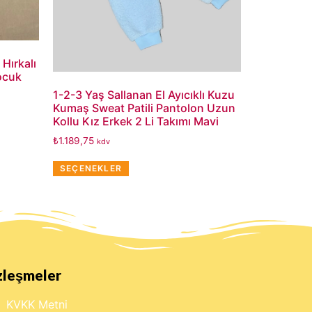
Hırkalı
ocuk
1-2-3 Yaş Sallanan El Ayıcıklı Kuzu
Kumaş Sweat Patili Pantolon Uzun
Kollu Kız Erkek 2 Li Takımı Mavi
₺
1.189,75
kdv
SEÇENEKLER
zleşmeler
KVKK Metni