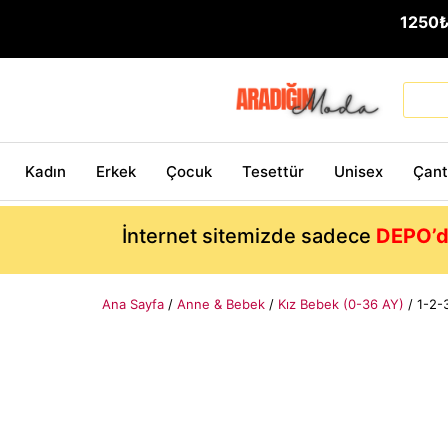
1250
Kadın
Erkek
Çocuk
Tesettür
Unisex
Çan
İnternet sitemizde sadece
DEPO’d
Ana Sayfa
/
Anne & Bebek
/
Kız Bebek (0-36 AY)
/ 1-2-