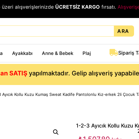
₺
üzeri alışverişlerinizde
ÜCRETSİZ KARGO
fırsatı.
Alışveriş
ARA
Sipariş 
ta
Ayakkabı
Anne & Bebek
Plaj
an SATIŞ
yapılmaktadır. Gelip alışveriş yapabil
3 Ayıcık Kollu Kuzu Kumaş Sweat Kadife Pantolonlu Kız-erkek 2li Çocuk T
1-2-3 Ayıcık Kollu Kuzu 