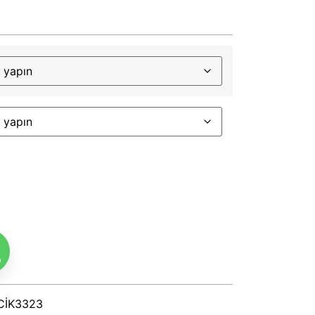
m
CİK3323