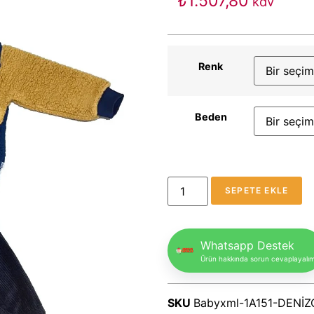
₺
1.507,80
kdv
Renk
Beden
SEPETE EKLE
Whatsapp Destek
Ürün hakkında sorun cevaplayalı
SKU
Babyxml-1A151-DENİZ