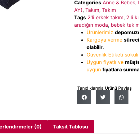
Categories
Anne & Bebek
,
AY)
,
Takım
,
Takım
Tags
2'li erkek takım
,
2'li 
aradığın moda
,
bebek takı
Ürünlerimiz
depomuz
Kargoya verme
sürec
olabilir.
Güvenlik Etiketi sökü
Uygun fiyatlı ve
müşte
uygun
fiyatlara sunm
Tanıdıklarınla Ürünü Paylaş
erlendirmeler (0)
Taksit Tablosu