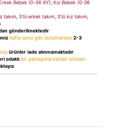
Erkek Bebek (0-36 AY)
,
Kız Bebek (0-36
kız takım
,
3'lü erkek takım
,
3'lü kız takım
,
m
dan
gönderilmektedir
.
imiz
hafta sonu gibi durumlardan
2-3
lmüş
ürünler
iade alınmamaktadır
.
ri odaklı
bir yaklaşımla kaliteli ürünleri
aktayız
.