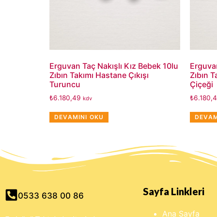
Erguvan Taç Nakışlı Kız Bebek 10lu
Erguvan
Zıbın Takımı Hastane Çıkışı
Zıbın T
Turuncu
Çiçeği
₺
6.180,49
₺
6.180,
kdv
DEVAMINI OKU
DEVAM
Sayfa Linkleri
0533 638 00 86
Ana Sayfa