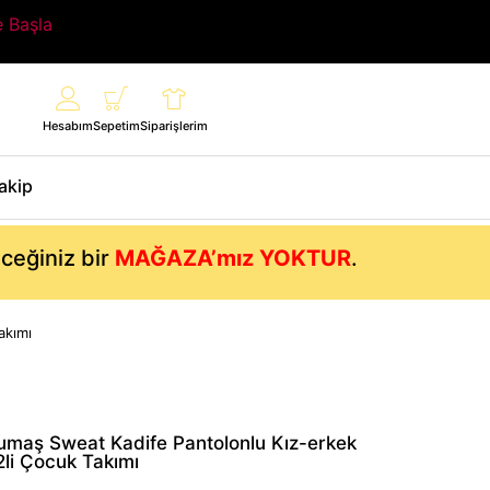
e Başla
Hesabım
Sepetim
Siparişlerim
Takip
eceğiniz bir
MAĞAZA’mız YOKTUR
.
akımı
Kumaş Sweat Kadife Pantolonlu Kız-erkek
2li Çocuk Takımı