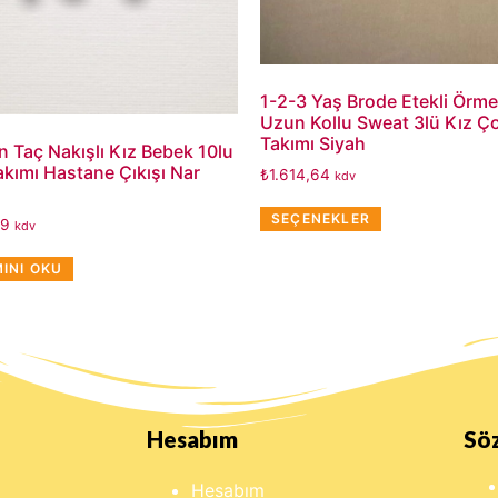
1-2-3 Yaş Brode Etekli Örme 
Uzun Kollu Sweat 3lü Kız Ç
Takımı Siyah
 Taç Nakışlı Kız Bebek 10lu
akımı Hastane Çıkışı Nar
₺
1.614,64
kdv
SEÇENEKLER
49
kdv
INI OKU
Hesabım
Sö
Hesabım