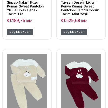
Sincap Nakışlı Kuzu
Tavşan Desenli Likra
Kumaş Sweat Pantolon
Penye Kumaş Sweat
2li Kız Erkek Bebek
Pantolonlu Kız 2li Çocuk
Takımı Lila
Takımı Mint Yeşili
₺
1.189,75
₺
1.529,68
kdv
kdv
SEÇENEKLER
SEÇENEKLER