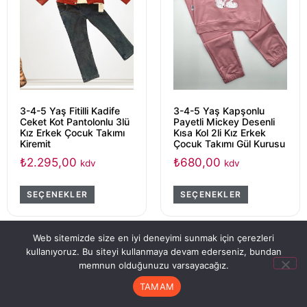
3-4-5 Yaş Fitilli Kadife
3-4-5 Yaş Kapşonlu
Ceket Kot Pantolonlu 3lü
Payetli Mickey Desenli
Kız Erkek Çocuk Takımı
Kısa Kol 2li Kız Erkek
Kiremit
Çocuk Takımı Gül Kurusu
₺
2.295,00
₺
680,00
kdv
kdv
SEÇENEKLER
SEÇENEKLER
Web sitemizde size en iyi deneyimi sunmak için çerezleri
kullanıyoruz. Bu siteyi kullanmaya devam ederseniz, bundan
memnun olduğunuzu varsayacağız.
TAMAM
Anasayfa
Hesabım
Sipariş Takip
Sepet