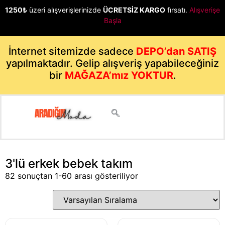
1250₺
üzeri alışverişlerinizde
ÜCRETSİZ KARGO
fırsatı.
Alışverişe
Başla
İnternet sitemizde sadece
DEPO’dan SATIŞ
yapılmaktadır. Gelip alışveriş yapabileceğiniz
bir
MAĞAZA’mız YOKTUR
.
3'lü erkek bebek takım
82 sonuçtan 1-60 arası gösteriliyor