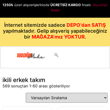
1250₺
üzeri alışverişlerinizde
ÜCRETSİZ KARGO
fırsatı.
Alışverişe
Başla
İnternet sitemizde sadece
DEPO’dan SATIŞ
yapılmaktadır. Gelip alışveriş yapabileceğiniz
bir
MAĞAZA’mız YOKTUR
.
ikili erkek takım
569 sonuçtan 1-60 arası gösteriliyor