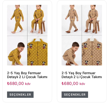
2-5 Yaş Boy Fermuar
2-5 Yaş Boy Fermuar
Detaylı 2 Li Çocuk Takımı
Detaylı 2 Li Çocuk Takımı
₺
680,00
₺
680,00
kdv
kdv
SEÇENEKLER
SEÇENEKLER