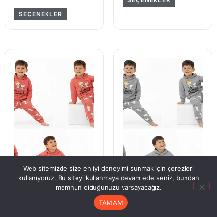
SEÇENEKLER
SEÇENEKLER
Web sitemizde size en iyi deneyimi sunmak için çerezleri
kullanıyoruz. Bu siteyi kullanmaya devam ederseniz, bundan
memnun olduğunuzu varsayacağız.
2-5 Yaş Kapşonlu Baskılı
2-5 Yaş Kapşonlu Baskılı
2 Li Çocuk Takımı
2 Li Çocuk Takımı
TAMAM
Anasayfa
Hesabım
Sipariş Takip
Sepet
₺
680,00
₺
680,00
kdv
kdv