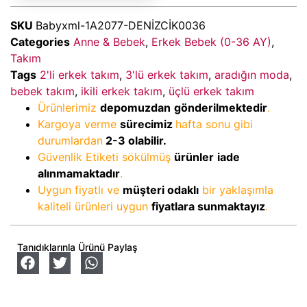
SKU
Babyxml-1A2077-DENİZCİK0036
Categories
Anne & Bebek
,
Erkek Bebek (0-36 AY)
,
Takım
Tags
2'li erkek takım
,
3'lü erkek takım
,
aradığın moda
,
bebek takım
,
ikili erkek takım
,
üçlü erkek takım
Ürünlerimiz
depomuzdan
gönderilmektedir
.
Kargoya verme
sürecimiz
hafta sonu gibi
durumlardan
2-3
olabilir.
Güvenlik Etiketi sökülmüş
ürünler
iade
alınmamaktadır
.
Uygun fiyatlı ve
müşteri odaklı
bir yaklaşımla
kaliteli ürünleri uygun
fiyatlara sunmaktayız
.
Tanıdıklarınla Ürünü Paylaş