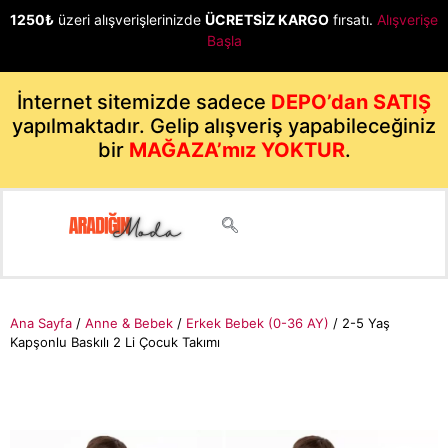
1250₺
üzeri alışverişlerinizde
ÜCRETSİZ KARGO
fırsatı.
Alışverişe
Başla
İnternet sitemizde sadece
DEPO’dan SATIŞ
yapılmaktadır. Gelip alışveriş yapabileceğiniz
bir
MAĞAZA’mız YOKTUR
.
Ana Sayfa
/
Anne & Bebek
/
Erkek Bebek (0-36 AY)
/ 2-5 Yaş
Kapşonlu Baskılı 2 Li Çocuk Takımı