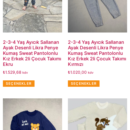
2-3-4 Yaş Ayıcık Sallanan
2-3-4 Yaş Ayıcık Sallanan
Ayak Desenli Likra Penye
Ayak Desenli Likra Penye
Kumaş Sweat Pantolonlu
Kumaş Sweat Pantolonlu
Kız Erkek 2li Çocuk Takımı
Kız Erkek 2li Çocuk Takımı
Ekru
Kırmızı
₺
1.529,68
₺
1.020,00
kdv
kdv
SEÇENEKLER
SEÇENEKLER