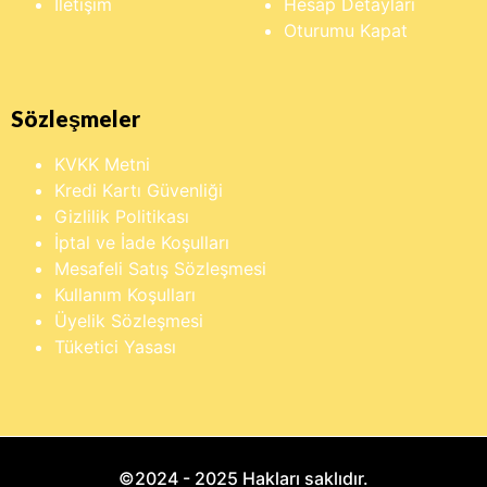
İletişim
Hesap Detayları
Oturumu Kapat
Sözleşmeler
KVKK Metni
Kredi Kartı Güvenliği
Gizlilik Politikası
İptal ve İade Koşulları
Mesafeli Satış Sözleşmesi
Kullanım Koşulları
Üyelik Sözleşmesi
Tüketici Yasası
©2024 - 2025 Hakları saklıdır.