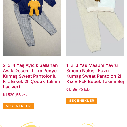
2-3-4 Yaş Ayıcık Sallanan
1-2-3 Yaş Masum Yavru
Ayak Desenli Likra Penye
Sincap Nakışlı Kuzu
Kumaş Sweat Pantolonlu
Kumaş Sweat Pantolon 2li
Kız Erkek 2li Çocuk Takımı
Kız Erkek Bebek Takımı Bej
Lacivert
₺
1.189,75
kdv
₺
1.529,68
kdv
SEÇENEKLER
SEÇENEKLER