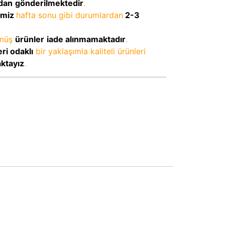
dan
gönderilmektedir
.
imiz
hafta sonu gibi durumlardan
2-3
lmüş
ürünler
iade alınmamaktadır
.
ri odaklı
bir yaklaşımla kaliteli ürünleri
aktayız
.