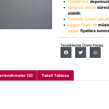
Ürünlerimiz
depomuz
Kargoya verme
sürec
olabilir.
Güvenlik Etiketi sökü
Uygun fiyatlı ve
müşte
uygun
fiyatlara sunm
Tanıdıklarınla Ürünü Paylaş
erlendirmeler (0)
Taksit Tablosu