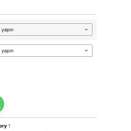
m
ory
1