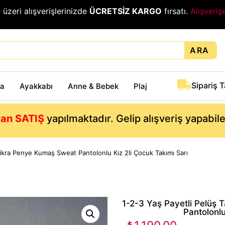
₺
üzeri alışverişlerinizde
ÜCRETSİZ KARGO
fırsatı.
Alışveriş
ARA
Sipariş 
ta
Ayakkabı
Anne & Bebek
Plaj
an SATIŞ
yapılmaktadır. Gelip alışveriş yapabil
Likra Penye Kumaş Sweat Pantolonlu Kız 2li Çocuk Takımı Sarı
1-2-3 Yaş Payetli Pelüş
Pantolonlu