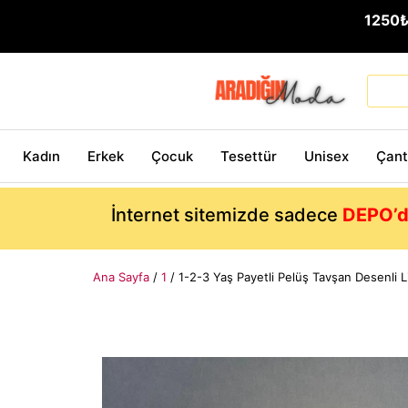
1250
Kadın
Erkek
Çocuk
Tesettür
Unisex
Çan
İnternet sitemizde sadece
DEPO’d
Ana Sayfa
/
1
/ 1-2-3 Yaş Payetli Pelüş Tavşan Desenli 