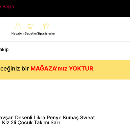
e Başla
Hesabım
Sepetim
Siparişlerim
Takip
eceğiniz bir
MAĞAZA’mız YOKTUR
.
 Tavşan Desenli Likra Penye Kumaş Sweat
 Kız 2li Çocuk Takımı Sarı