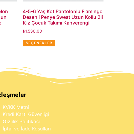
olon
4-5-6 Yaş Kot Pantolonlu Flamingo
zun
Desenli Penye Sweat Uzun Kollu 2li
k
Kız Çocuk Takımı Kahverengi
₺
1.530,00
SEÇENEKLER
zleşmeler
KVKK Metni
Kredi Kartı Güvenliği
Gizlilik Politikası
İptal ve İade Koşulları