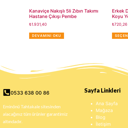
Kanaviçe Nakışlı 5li Zıbın Takımı
Erkek 
Hastane Çıkışı Pembe
Koyu Ye
₺
1.931,40
₺
720,26
DEVAMINI OKU
SEÇEN
Sayfa Linkleri
0533 638 00 86
Ana Sayfa
Eminönü Tahtakale sitesinden
Mağaza
alacağınız tüm ürünler garantimiz
Blog
altındadır.
İletişim