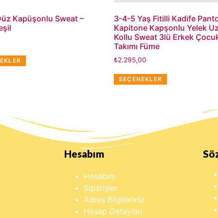
Düz Kapüşonlu Sweat –
3-4-5 Yaş Fitilli Kadife Pant
şil
Kapitone Kapşonlu Yelek U
Kollu Sweat 3lü Erkek Çocu
Takımı Füme
₺
2.295,00
EKLER
SEÇENEKLER
Hesabım
Sö
Hesabım
Siparişler
Adres Bilgileriniz
Hesap Detayları