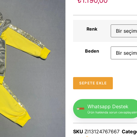
₺
1.190,00
Renk
Beden
SEPETE EKLE
Whatsapp Destek
Ürün hakkında sorun cevaplayalı
SKU
Zl13124767667
Categ