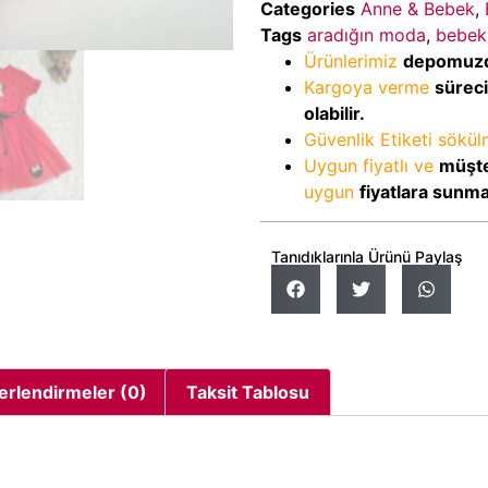
Categories
Anne & Bebek
,
Tags
aradığın moda
,
bebek 
Ürünlerimiz
depomuz
Kargoya verme
sürec
olabilir.
Güvenlik Etiketi sökü
Uygun fiyatlı ve
müşte
uygun
fiyatlara sunm
Tanıdıklarınla Ürünü Paylaş
erlendirmeler (0)
Taksit Tablosu