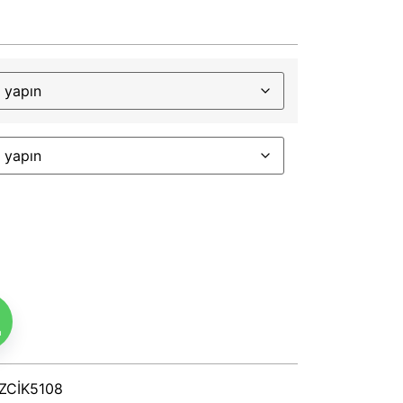
m
ZCİK5108