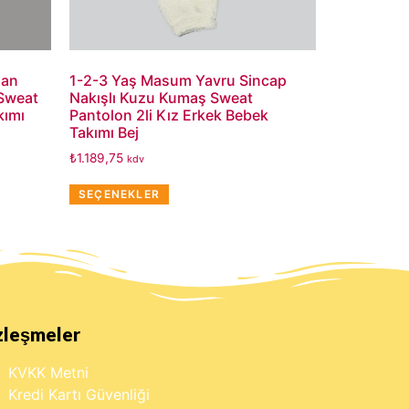
şan
1-2-3 Yaş Masum Yavru Sincap
 Sweat
Nakışlı Kuzu Kumaş Sweat
kımı
Pantolon 2li Kız Erkek Bebek
Takımı Bej
₺
1.189,75
kdv
SEÇENEKLER
zleşmeler
KVKK Metni
Kredi Kartı Güvenliği