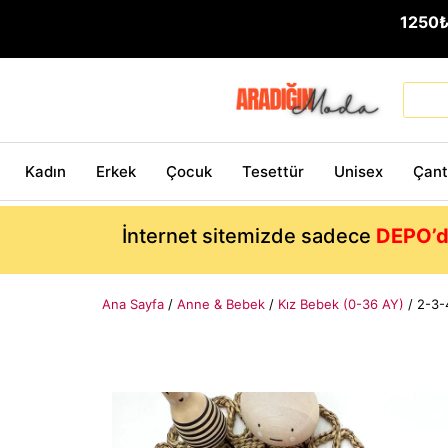
1250
Kadın
Erkek
Çocuk
Tesettür
Unisex
Çan
İnternet sitemizde sadece
DEPO’d
Ana Sayfa
/
Anne & Bebek
/
Kız Bebek (0-36 AY)
/ 2-3-4