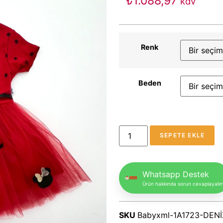
₺
1.088,97
kdv
Renk
Beden
SEPETE EKLE
Whatsapp Destek
Ürün hakkında sorun cevaplayalı
SKU
Babyxml-1A1723-DENİ