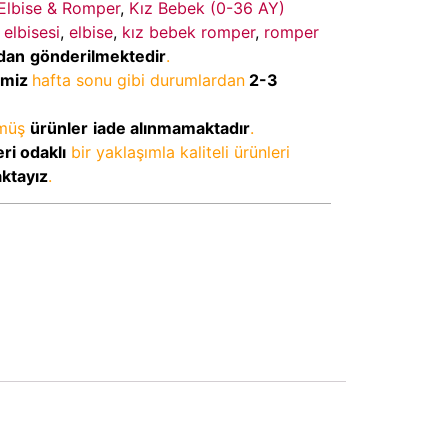
Elbise & Romper
,
Kız Bebek (0-36 AY)
elbisesi
,
elbise
,
kız bebek romper
,
romper
dan
gönderilmektedir
.
imiz
hafta sonu gibi durumlardan
2-3
lmüş
ürünler
iade alınmamaktadır
.
ri odaklı
bir yaklaşımla kaliteli ürünleri
aktayız
.