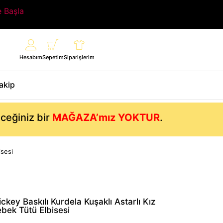
e Başla
Hesabım
Sepetim
Siparişlerim
Takip
eceğiniz bir
MAĞAZA’mız YOKTUR
.
isesi
ckey Baskılı Kurdela Kuşaklı Astarlı Kız
bek Tütü Elbisesi