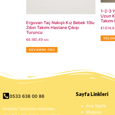
1-2-3 Y
Uzun K
Takımı
Erguvan Taç Nakışlı Kız Bebek 10lu
Zıbın Takımı Hastane Çıkışı
₺
1.614,
Turuncu
SEÇEN
₺
6.180,49
kdv
DEVAMINI OKU
Sayfa Linkleri
0533 638 00 86
Ana Sayfa
Eminönü Tahtakale sitesinden
Mağaza