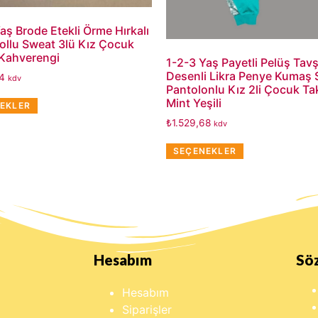
aş Brode Etekli Örme Hırkalı
ollu Sweat 3lü Kız Çocuk
 Kahverengi
1-2-3 Yaş Payetli Pelüş Tav
Desenli Likra Penye Kumaş
64
kdv
Pantolonlu Kız 2li Çocuk Ta
Mint Yeşili
EKLER
₺
1.529,68
kdv
SEÇENEKLER
Hesabım
Sö
Hesabım
Siparişler