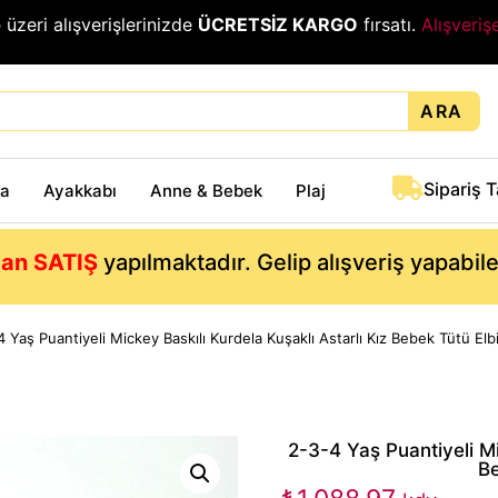
₺
üzeri alışverişlerinizde
ÜCRETSİZ KARGO
fırsatı.
Alışveriş
ARA
Sipariş 
ta
Ayakkabı
Anne & Bebek
Plaj
an SATIŞ
yapılmaktadır. Gelip alışveriş yapabil
 Yaş Puantiyeli Mickey Baskılı Kurdela Kuşaklı Astarlı Kız Bebek Tütü Elb
2-3-4 Yaş Puantiyeli Mi
Be