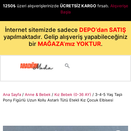
1250₺
üzeri alışverişlerinizde
ÜCRETSİZ KARGO
fırsatı.
Alışverişe
Başla
İnternet sitemizde sadece
DEPO’dan SATIŞ
yapılmaktadır. Gelip alışveriş yapabileceğiniz
bir
MAĞAZA’mız YOKTUR
.
Ana Sayfa
/
Anne & Bebek
/
Kız Bebek (0-36 AY)
/ 3-4-5 Yaş Taşlı
Pony Figürlü Uzun Kollu Astarlı Tütü Etekli Kız Çocuk Elbisesi