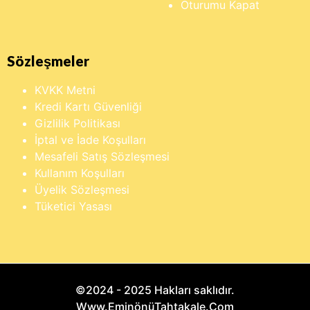
Oturumu Kapat
Sözleşmeler
KVKK Metni
Kredi Kartı Güvenliği
Gizlilik Politikası
İptal ve İade Koşulları
Mesafeli Satış Sözleşmesi
Kullanım Koşulları
Üyelik Sözleşmesi
Tüketici Yasası
©2024 - 2025 Hakları saklıdır.
Www.EminönüTahtakale.Com