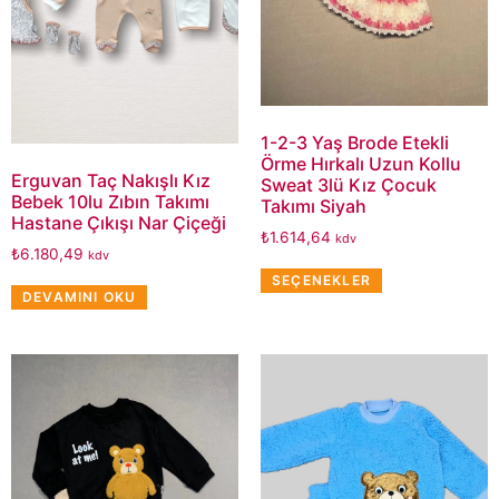
1-2-3 Yaş Brode Etekli
Örme Hırkalı Uzun Kollu
Erguvan Taç Nakışlı Kız
Sweat 3lü Kız Çocuk
Bebek 10lu Zıbın Takımı
Takımı Siyah
Hastane Çıkışı Nar Çiçeği
₺
1.614,64
kdv
₺
6.180,49
kdv
SEÇENEKLER
DEVAMINI OKU