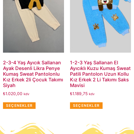
2-3-4 Yaş Ayıcık Sallanan
1-2-3 Yaş Sallanan El
Ayak Desenli Likra Penye
Ayıcıklı Kuzu Kumaş Sweat
Kumaş Sweat Pantolonlu
Patili Pantolon Uzun Kollu
Kız Erkek 2li Çocuk Takımı
Kız Erkek 2 Li Takımı Saks
Siyah
Mavisi
₺
1.020,00
₺
1.189,75
kdv
kdv
SEÇENEKLER
SEÇENEKLER