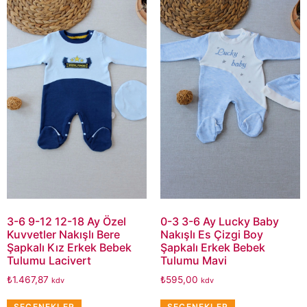
3-6 9-12 12-18 Ay Özel
0-3 3-6 Ay Lucky Baby
Kuvvetler Nakışlı Bere
Nakışlı Es Çizgi Boy
Şapkalı Kız Erkek Bebek
Şapkalı Erkek Bebek
Tulumu Lacivert
Tulumu Mavi
₺
1.467,87
₺
595,00
kdv
kdv
SEÇENEKLER
SEÇENEKLER