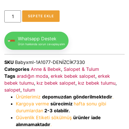
SEPETE EKLE
Whatsapp Destek
Ürün hakkında sorun cevaplayalım
SKU
Babyxml-1A1077-DENİZCİK7330
Categories
Anne & Bebek
,
Salopet & Tulum
Tags
aradığın moda
,
erkek bebek salopet
,
erkek
bebek tulumu
,
kız bebek salopet
,
kız bebek tulumu
,
salopet
,
tulum
Ürünlerimiz
depomuzdan
gönderilmektedir
.
Kargoya verme
sürecimiz
hafta sonu gibi
durumlardan
2-3
olabilir.
Güvenlik Etiketi sökülmüş
ürünler
iade
alınmamaktadır
.