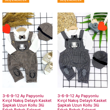
3-6-9-12 Ay Papyonlu
3-6-9-12 Ay Papyonlu
Kırçıl Nakış Detaylı Kasket
Kırçıl Nakış Detaylı Kasket
Şapkalı Uzun Kollu 3lü
Şapkalı Uzun Kollu 3lü
Erkek Bebek Salopet
Erkek Bebek Salopet