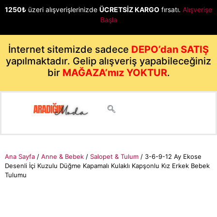
1250₺
üzeri alışverişlerinizde
ÜCRETSİZ KARGO
fırsatı.
Alışverişe
Başla
İnternet sitemizde sadece
DEPO’dan SATIŞ
yapılmaktadır. Gelip alışveriş yapabileceğiniz
bir
MAĞAZA’mız YOKTUR
.
Ana Sayfa
/
Anne & Bebek
/
Salopet & Tulum
/ 3-6-9-12 Ay Ekose
Desenli İçi Kuzulu Düğme Kapamalı Kulaklı Kapşonlu Kız Erkek Bebek
Tulumu