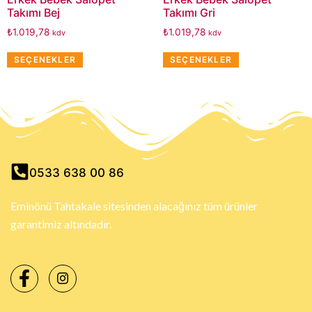
Takımı Bej
Takımı Gri
₺
1.019,78
₺
1.019,78
kdv
kdv
SEÇENEKLER
SEÇENEKLER
0533 638 00 86
Eminönü Tahtakale sitesinden alacağınız tüm ürünler
garantimiz altındadır.