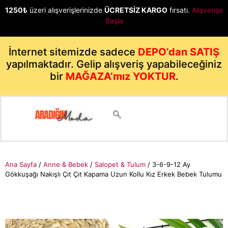
1250₺
üzeri alışverişlerinizde
ÜCRETSİZ KARGO
fırsatı.
Alışverişe
Başla
İnternet sitemizde sadece
DEPO’dan SATIŞ
yapılmaktadır. Gelip alışveriş yapabileceğiniz
bir
MAĞAZA’mız YOKTUR
.
Ana Sayfa
/
Anne & Bebek
/
Salopet & Tulum
/ 3-6-9-12 Ay
Gökkuşağı Nakışlı Çıt Çıt Kapama Uzun Kollu Kız Erkek Bebek Tulumu