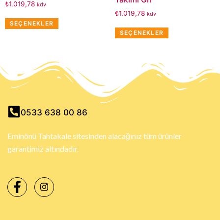
₺
1.019,78
kdv
₺
1.019,78
kdv
SEÇENEKLER
SEÇENEKLER
0533 638 00 86
Eminönü Tahtakale sitesinden alacağınız tüm ürünler
garantimiz altındadır.