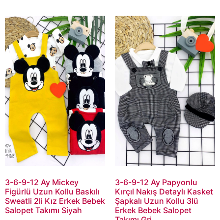
3-6-9-12 Ay Mickey
3-6-9-12 Ay Papyonlu
Figürlü Uzun Kollu Baskılı
Kırçıl Nakış Detaylı Kasket
Sweatli 2li Kız Erkek Bebek
Şapkalı Uzun Kollu 3lü
Salopet Takımı Siyah
Erkek Bebek Salopet
Takımı Gri