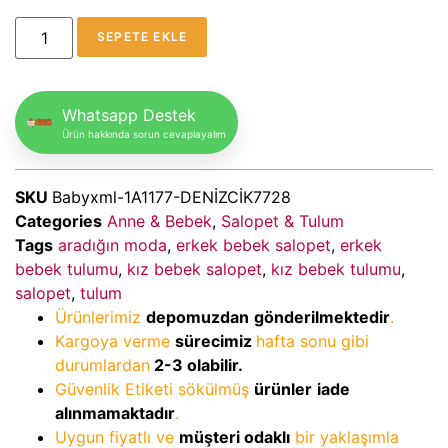
SEPETE EKLE
Whatsapp Destek
Ürün hakkında sorun cevaplayalım
SKU
Babyxml-1A1177-DENİZCİK7728
Categories
Anne & Bebek
,
Salopet & Tulum
Tags
aradığın moda
,
erkek bebek salopet
,
erkek
bebek tulumu
,
kız bebek salopet
,
kız bebek tulumu
,
salopet
,
tulum
Ürünlerimiz
depomuzdan
gönderilmektedir
.
Kargoya verme
sürecimiz
hafta sonu gibi
durumlardan
2-3
olabilir.
Güvenlik Etiketi sökülmüş
ürünler
iade
alınmamaktadır
.
Uygun fiyatlı ve
müşteri odaklı
bir yaklaşımla