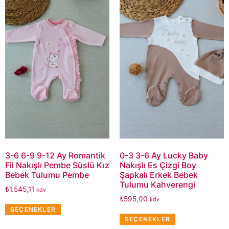
3-6 6-9 9-12 Ay Romantik
0-3 3-6 Ay Lucky Baby
Fil Nakışlı Pembe Süslü Kız
Nakışlı Es Çizgi Boy
Bebek Tulumu Pembe
Şapkalı Erkek Bebek
Tulumu Kahverengi
₺
1.545,11
kdv
₺
595,00
kdv
SEÇENEKLER
SEÇENEKLER