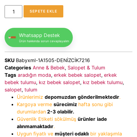
SEPETE EKLE
Whatsapp Destek
Ürün hakkında sorun cevaplayalım
SKU
Babyxml-1A1505-DENİZCİK7216
Categories
Anne & Bebek
,
Salopet & Tulum
Tags
aradığın moda
,
erkek bebek salopet
,
erkek
bebek tulumu
,
kız bebek salopet
,
kız bebek tulumu
,
salopet
,
tulum
Ürünlerimiz
depomuzdan
gönderilmektedir
.
Kargoya verme
sürecimiz
hafta sonu gibi
durumlardan
2-3
olabilir.
Güvenlik Etiketi sökülmüş
ürünler
iade
alınmamaktadır
.
Uygun fiyatlı ve
müşteri odaklı
bir yaklaşımla