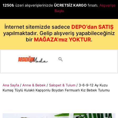
1250₺
üzeri alışverişlerinizde
ÜCRETSİZ KARGO
fırsatı.
Alışverişe
Başla
İnternet sitemizde sadece
DEPO’dan SATIŞ
yapılmaktadır. Gelip alışveriş yapabileceğiniz
bir
MAĞAZA’mız YOKTUR
.
Ana Sayfa
/
Anne & Bebek
/
Salopet & Tulum
/ 3-6-9-12 Ay Kuzu
Kumaş Tüylü Kulaklı Kapşonlu Boydan Fermuarlı Kız Bebek Tulumu