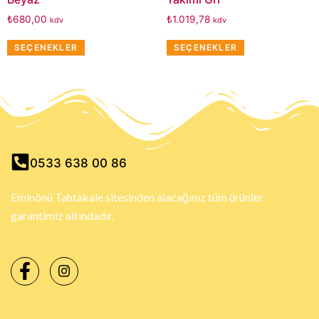
₺
680,00
₺
1.019,78
kdv
kdv
SEÇENEKLER
SEÇENEKLER
0533 638 00 86
Eminönü Tahtakale sitesinden alacağınız tüm ürünler
garantimiz altındadır.