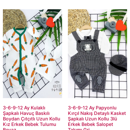
3-6-9-12 Ay Kulaklı
3-6-9-12 Ay Papyonlu
Şapkalı Havuç Baskılı
Kırçıl Nakış Detaylı Kasket
Boydan Çıtçıtlı Uzun Kollu
Şapkalı Uzun Kollu 3lü
Kız Erkek Bebek Tulumu
Erkek Bebek Salopet
Beyaz
Takımı Gri