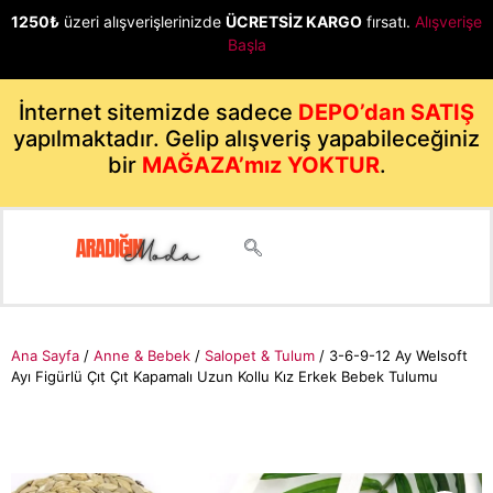
1250₺
üzeri alışverişlerinizde
ÜCRETSİZ KARGO
fırsatı.
Alışverişe
Başla
İnternet sitemizde sadece
DEPO’dan SATIŞ
yapılmaktadır. Gelip alışveriş yapabileceğiniz
bir
MAĞAZA’mız YOKTUR
.
Ana Sayfa
/
Anne & Bebek
/
Salopet & Tulum
/ 3-6-9-12 Ay Welsoft
Ayı Figürlü Çıt Çıt Kapamalı Uzun Kollu Kız Erkek Bebek Tulumu