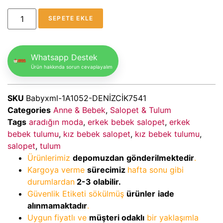
SEPETE EKLE
Whatsapp Destek
Ürün hakkında sorun cevaplayalım
SKU
Babyxml-1A1052-DENİZCİK7541
Categories
Anne & Bebek
,
Salopet & Tulum
Tags
aradığın moda
,
erkek bebek salopet
,
erkek
bebek tulumu
,
kız bebek salopet
,
kız bebek tulumu
,
salopet
,
tulum
Ürünlerimiz
depomuzdan
gönderilmektedir
.
Kargoya verme
sürecimiz
hafta sonu gibi
durumlardan
2-3
olabilir.
Güvenlik Etiketi sökülmüş
ürünler
iade
alınmamaktadır
.
Uygun fiyatlı ve
müşteri odaklı
bir yaklaşımla