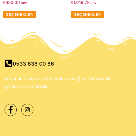
₺
680,00
₺
1.019,78
kdv
kdv
SEÇENEKLER
SEÇENEKLER
0533 638 00 86
Eminönü Tahtakale sitesinden alacağınız tüm ürünler
garantimiz altındadır.