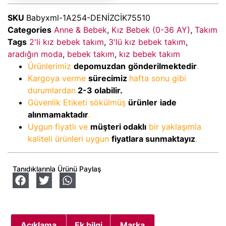
SKU
Babyxml-1A254-DENİZCİK75510
Categories
Anne & Bebek
,
Kız Bebek (0-36 AY)
,
Takım
Tags
2'li kız bebek takım
,
3'lü kız bebek takım
,
aradığın moda
,
bebek takım
,
kız bebek takım
Ürünlerimiz
depomuzdan
gönderilmektedir
.
Kargoya verme
sürecimiz
hafta sonu gibi
durumlardan
2-3
olabilir.
Güvenlik Etiketi sökülmüş
ürünler
iade
alınmamaktadır
.
Uygun fiyatlı ve
müşteri odaklı
bir yaklaşımla
kaliteli ürünleri uygun
fiyatlara sunmaktayız
.
Tanıdıklarınla Ürünü Paylaş
Açıklama
Ek bilgi
Marka