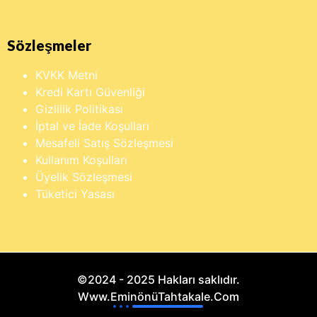
Sözleşmeler
KVKK Metni
Kredi Kartı Güvenliği
Gizlilik Politikası
İptal ve İade Koşulları
Mesafeli Satış Sözleşmesi
Kullanım Koşulları
Üyelik Sözleşmesi
Tüketici Yasası
©2024 - 2025 Hakları saklıdır.
Www.EminönüTahtakale.Com