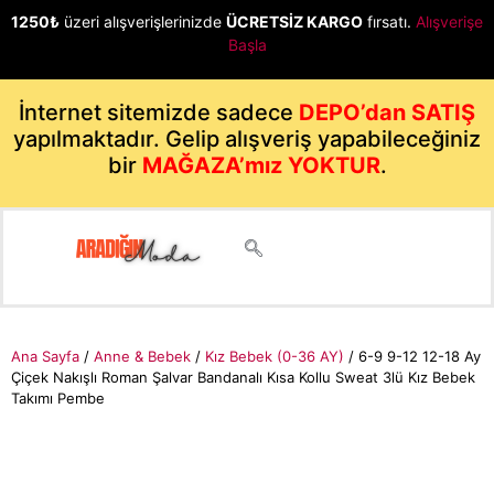
1250₺
üzeri alışverişlerinizde
ÜCRETSİZ KARGO
fırsatı.
Alışverişe
Başla
İnternet sitemizde sadece
DEPO’dan SATIŞ
yapılmaktadır. Gelip alışveriş yapabileceğiniz
bir
MAĞAZA’mız YOKTUR
.
Ana Sayfa
/
Anne & Bebek
/
Kız Bebek (0-36 AY)
/ 6-9 9-12 12-18 Ay
Çiçek Nakışlı Roman Şalvar Bandanalı Kısa Kollu Sweat 3lü Kız Bebek
Takımı Pembe