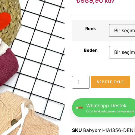
₺
989,96
kdv
Renk
Beden
SEPETE EKLE
Whatsapp Destek
Ürün hakkında sorun cevaplayalı
SKU
Babyxml-1A1356-DENİ