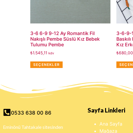
3-6 6-9 9-12 Ay Romantik Fil
3-6-9-1
Nakışlı Pembe Süslü Kız Bebek
Baskılı
Tulumu Pembe
Kız Er
₺
1.545,11
₺
680,00
kdv
SEÇENEKLER
SEÇEN
Sayfa Linkleri
0533 638 00 86
Ana Sayfa
Eminönü Tahtakale sitesinden
Mağaza