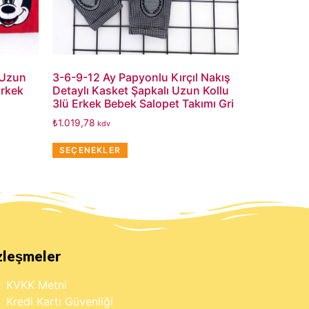
 Uzun
3-6-9-12 Ay Papyonlu Kırçıl Nakış
Erkek
Detaylı Kasket Şapkalı Uzun Kollu
3lü Erkek Bebek Salopet Takımı Gri
₺
1.019,78
kdv
SEÇENEKLER
zleşmeler
KVKK Metni
Kredi Kartı Güvenliği