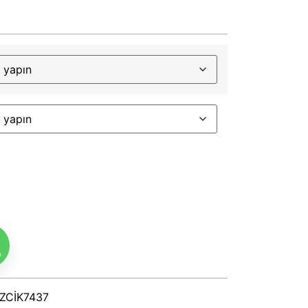
m
ZCİK7437