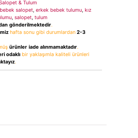
Salopet & Tulum
 bebek salopet
,
erkek bebek tulumu
,
kız
ulumu
,
salopet
,
tulum
dan
gönderilmektedir
.
imiz
hafta sonu gibi durumlardan
2-3
lmüş
ürünler
iade alınmamaktadır
.
ri odaklı
bir yaklaşımla kaliteli ürünleri
aktayız
.