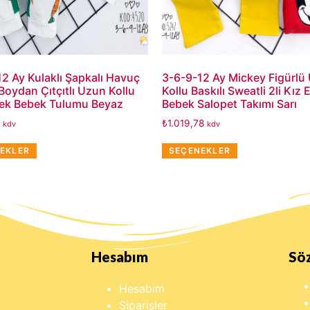
2 Ay Kulaklı Şapkalı Havuç
3-6-9-12 Ay Mickey Figürlü
 Boydan Çıtçıtlı Uzun Kollu
Kollu Baskılı Sweatli 2li Kız 
kek Bebek Tulumu Beyaz
Bebek Salopet Takımı Sarı
₺
1.019,78
kdv
kdv
EKLER
SEÇENEKLER
Hesabım
Sö
Hesabım
Siparişler