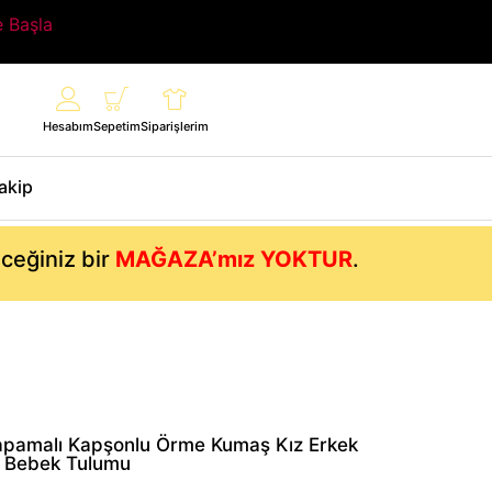
e Başla
Hesabım
Sepetim
Siparişlerim
Takip
eceğiniz bir
MAĞAZA’mız YOKTUR
.
pamalı Kapşonlu Örme Kumaş Kız Erkek
Bebek Tulumu