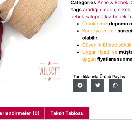
Categories
Anne & Bebek
,
Tags
aradığın moda
,
erkek
bebek salopet
,
kız bebek t
Ürünlerimiz
depomuz
Kargoya verme
sürec
olabilir.
Güvenlik Etiketi sökü
Uygun fiyatlı ve
müşte
uygun
fiyatlara sunm
Tanıdıklarınla Ürünü Paylaş
erlendirmeler (0)
Taksit Tablosu