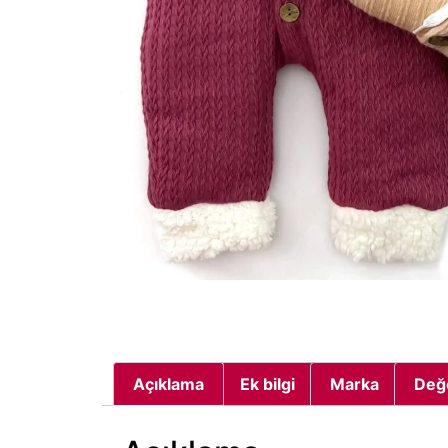
Açıklama
Ek bilgi
Marka
Değ