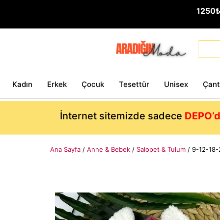
1250
Kadın
Erkek
Çocuk
Tesettür
Unisex
Çan
İnternet sitemizde sadece
DEPO’d
Ana Sayfa
/
Anne & Bebek
/
Salopet & Tulum
/ 9-12-18-