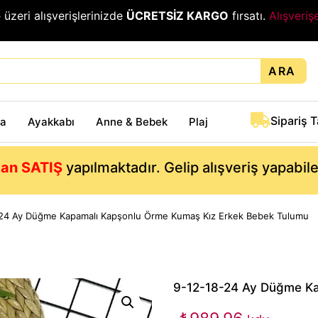
₺
üzeri alışverişlerinizde
ÜCRETSİZ KARGO
fırsatı.
Alışveriş
ARA
Sipariş 
ta
Ayakkabı
Anne & Bebek
Plaj
an SATIŞ
yapılmaktadır. Gelip alışveriş yapabil
24 Ay Düğme Kapamalı Kapşonlu Örme Kumaş Kız Erkek Bebek Tulumu
9-12-18-24 Ay Düğme Ka