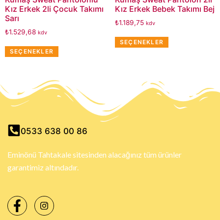
Kız Erkek 2li Çocuk Takımı
Kız Erkek Bebek Takımı Bej
Sarı
₺
1.189,75
kdv
₺
1.529,68
kdv
SEÇENEKLER
SEÇENEKLER
0533 638 00 86
Eminönü Tahtakale sitesinden alacağınız tüm ürünler
garantimiz altındadır.