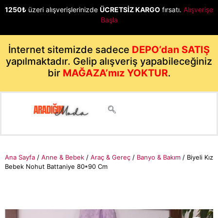
1250₺
üzeri alışverişlerinizde
ÜCRETSİZ KARGO
fırsatı.
Alışverişe
Başla
İnternet sitemizde sadece
DEPO’dan SATIŞ
yapılmaktadır. Gelip alışveriş yapabileceğiniz
bir
MAĞAZA’mız YOKTUR
.
Ana Sayfa
/
Anne & Bebek
/
Araç & Gereç
/
Banyo & Bakım
/ Biyeli Kız
Bebek Nohut Battaniye 80*90 Cm