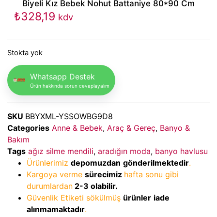
Biyeli Kız Bebek Nohut Battaniye 80*90 Cm
₺
328,19
kdv
Stokta yok
Whatsapp Destek
Ürün hakkında sorun cevaplayalım
SKU
BBYXML-YSSOWBG9D8
Categories
Anne & Bebek
,
Araç & Gereç
,
Banyo &
Bakım
Tags
ağız silme mendili
,
aradığın moda
,
banyo havlusu
Ürünlerimiz
depomuzdan
gönderilmektedir
.
Kargoya verme
sürecimiz
hafta sonu gibi
durumlardan
2-3
olabilir.
Güvenlik Etiketi sökülmüş
ürünler
iade
alınmamaktadır
.