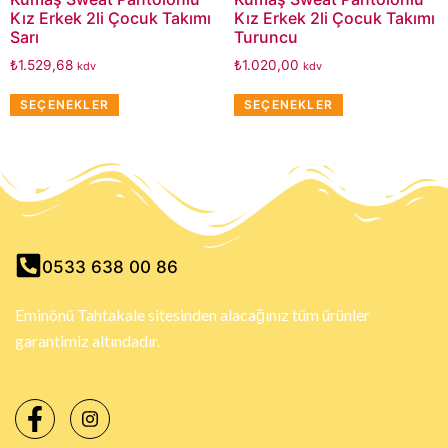
Kız Erkek 2li Çocuk Takımı
Kız Erkek 2li Çocuk Takımı
Sarı
Turuncu
₺
1.529,68
₺
1.020,00
kdv
kdv
SEÇENEKLER
SEÇENEKLER
0533 638 00 86
Eminönü Tahtakale sitesinden alacağınız tüm ürünler
garantimiz altındadır.