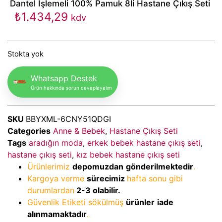
Dantel İşlemeli 100% Pamuk 8li Hastane Çıkış Seti
₺
1.434,29
kdv
Stokta yok
Whatsapp Destek
Ürün hakkında sorun cevaplayalım
SKU
BBYXML-6CNY51QDGI
Categories
Anne & Bebek
,
Hastane Çıkış Seti
Tags
aradığın moda
,
erkek bebek hastane çıkış seti
,
hastane çıkış seti
,
kız bebek hastane çıkış seti
Ürünlerimiz
depomuzdan
gönderilmektedir
.
Kargoya verme
sürecimiz
hafta sonu gibi
durumlardan
2-3
olabilir.
Güvenlik Etiketi sökülmüş
ürünler
iade
alınmamaktadır
.