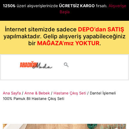
1250₺
üzeri alışverişlerinizde
ÜCRETSİZ KARGO
fırsatı.
Alışverişe
Başla
İnternet sitemizde sadece
DEPO’dan SATIŞ
yapılmaktadır. Gelip alışveriş yapabileceğiniz
bir
MAĞAZA’mız YOKTUR
.
Ana Sayfa
/
Anne & Bebek
/
Hastane Çıkış Seti
/ Dantel İşlemeli
100% Pamuk 8li Hastane Çıkış Seti