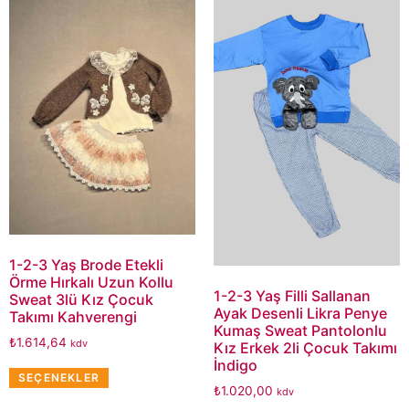
1-2-3 Yaş Brode Etekli
Örme Hırkalı Uzun Kollu
1-2-3 Yaş Filli Sallanan
Sweat 3lü Kız Çocuk
Ayak Desenli Likra Penye
Takımı Kahverengi
Kumaş Sweat Pantolonlu
₺
1.614,64
kdv
Kız Erkek 2li Çocuk Takımı
İndigo
SEÇENEKLER
₺
1.020,00
kdv