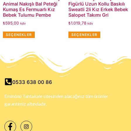
Animal Nakışlı Bal Peteği
Figürlü Uzun Kollu Baskılı
Kumaş Es Fermuarlı Kız
Sweatli 2li Kız Erkek Bebek
Bebek Tulumu Pembe
Salopet Takımı Gri
₺
595,00
₺
1.019,78
kdv
kdv
SEÇENEKLER
SEÇENEKLER
0533 638 00 86
Eminönü Tahtakale sitesinden alacağınız tüm ürünler
garantimiz altındadır.