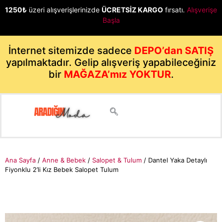
1250₺
üzeri alışverişlerinizde
ÜCRETSİZ KARGO
fırsatı.
Alışverişe
Başla
İnternet sitemizde sadece
DEPO’dan SATIŞ
yapılmaktadır. Gelip alışveriş yapabileceğiniz
bir
MAĞAZA’mız YOKTUR
.
Ana Sayfa
/
Anne & Bebek
/
Salopet & Tulum
/ Dantel Yaka Detaylı
Fiyonklu 2’li Kız Bebek Salopet Tulum