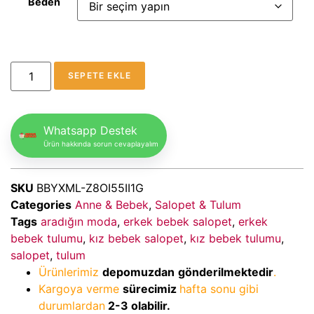
Beden
SEPETE EKLE
Whatsapp Destek
Ürün hakkında sorun cevaplayalım
SKU
BBYXML-Z8OI55II1G
Categories
Anne & Bebek
,
Salopet & Tulum
Tags
aradığın moda
,
erkek bebek salopet
,
erkek
bebek tulumu
,
kız bebek salopet
,
kız bebek tulumu
,
salopet
,
tulum
Ürünlerimiz
depomuzdan
gönderilmektedir
.
Kargoya verme
sürecimiz
hafta sonu gibi
durumlardan
2-3
olabilir.