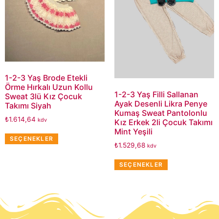
1-2-3 Yaş Brode Etekli
Örme Hırkalı Uzun Kollu
1-2-3 Yaş Filli Sallanan
Sweat 3lü Kız Çocuk
Ayak Desenli Likra Penye
Takımı Siyah
Kumaş Sweat Pantolonlu
₺
1.614,64
kdv
Kız Erkek 2li Çocuk Takımı
Mint Yeşili
SEÇENEKLER
₺
1.529,68
kdv
SEÇENEKLER