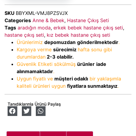
SKU
BBYXML-VMJ8PZSVJX
Categories
Anne & Bebek
,
Hastane Çıkış Seti
Tags
aradığın moda
,
erkek bebek hastane çıkış seti
,
hastane çıkış seti
,
kız bebek hastane çıkış seti
Ürünlerimiz
depomuzdan
gönderilmektedir
.
Kargoya verme
sürecimiz
hafta sonu gibi
durumlardan
2-3
olabilir.
Güvenlik Etiketi sökülmüş
ürünler
iade
alınmamaktadır
.
Uygun fiyatlı ve
müşteri odaklı
bir yaklaşımla
kaliteli ürünleri uygun
fiyatlara sunmaktayız
.
Tanıdıklarınla Ürünü Paylaş