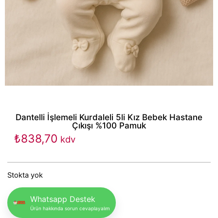
Dantelli İşlemeli Kurdaleli 5li Kız Bebek Hastane
Çıkışı %100 Pamuk
₺
838,70
kdv
Stokta yok
Whatsapp Destek
Ürün hakkında sorun cevaplayalım