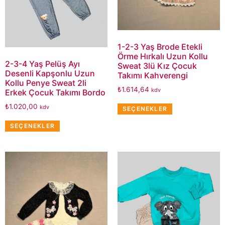
1-2-3 Yaş Brode Etekli
Örme Hırkalı Uzun Kollu
2-3-4 Yaş Pelüş Ayı
Sweat 3lü Kız Çocuk
Desenli Kapşonlu Uzun
Takımı Kahverengi
Kollu Penye Sweat 2li
₺
1.614,64
kdv
Erkek Çocuk Takımı Bordo
₺
1.020,00
kdv
SEÇENEKLER
SEÇENEKLER