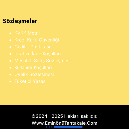
Sözleşmeler
KVKK Metni
Kredi Kartı Güvenliği
Gizlilik Politikası
İptal ve İade Koşulları
Mesafeli Satış Sözleşmesi
Kullanım Koşulları
Üyelik Sözleşmesi
Tüketici Yasası
©2024 - 2025 Hakları saklıdır.
Www.EminönüTahtakale.Com