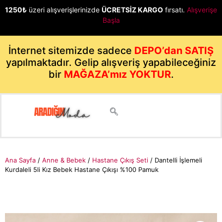
1250₺
üzeri alışverişlerinizde
ÜCRETSİZ KARGO
fırsatı.
Alışverişe
Başla
İnternet sitemizde sadece
DEPO’dan SATIŞ
yapılmaktadır. Gelip alışveriş yapabileceğiniz
bir
MAĞAZA’mız YOKTUR
.
Ana Sayfa
/
Anne & Bebek
/
Hastane Çıkış Seti
/ Dantelli İşlemeli
Kurdaleli 5li Kız Bebek Hastane Çıkışı %100 Pamuk