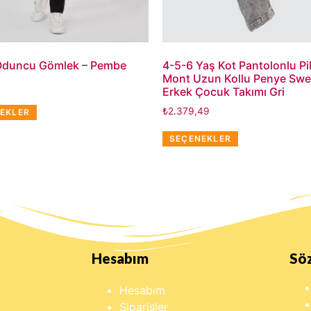
Oduncu Gömlek – Pembe
4-5-6 Yaş Kot Pantolonlu Pi
Mont Uzun Kollu Penye Swe
Erkek Çocuk Takımı Gri
₺
2.379,49
EKLER
SEÇENEKLER
Hesabım
Sö
Hesabım
Siparişler