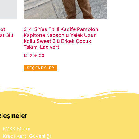
lot
3-4-5 Yaş Fitilli Kadife Pantolon
at 3lü
Kapitone Kapşonlu Yelek Uzun
Kollu Sweat 3lü Erkek Çocuk
Takımı Lacivert
₺
2.295,00
SEÇENEKLER
zleşmeler
KVKK Metni
Kredi Kartı Güvenliği