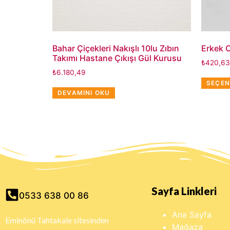
Bahar Çiçekleri Nakışlı 10lu Zıbın
Erkek 
Takımı Hastane Çıkışı Gül Kurusu
₺
420,63
₺
6.180,49
SEÇEN
DEVAMINI OKU
Sayfa Linkleri
0533 638 00 86
Ana Sayfa
Eminönü Tahtakale sitesinden
Mağaza