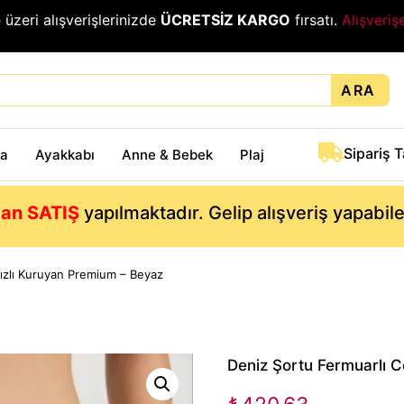
₺
üzeri alışverişlerinizde
ÜCRETSİZ KARGO
fırsatı.
Alışveriş
ARA
Sipariş 
ta
Ayakkabı
Anne & Bebek
Plaj
an SATIŞ
yapılmaktadır. Gelip alışveriş yapabil
 Hızlı Kuruyan Premium – Beyaz
Deniz Şortu Fermuarlı Ce