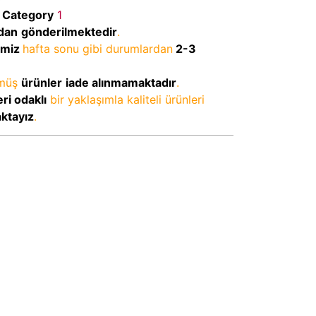
Category
1
dan
gönderilmektedir
.
imiz
hafta sonu gibi durumlardan
2-3
lmüş
ürünler
iade alınmamaktadır
.
ri odaklı
bir yaklaşımla kaliteli ürünleri
aktayız
.