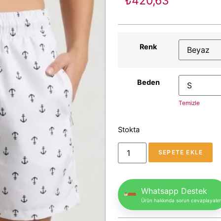
₺
420,63
Renk
Beden
Temizle
Stokta
SEPETE EKLE
Whatsapp Destek
Ürün hakkında sorun cevaplayalı