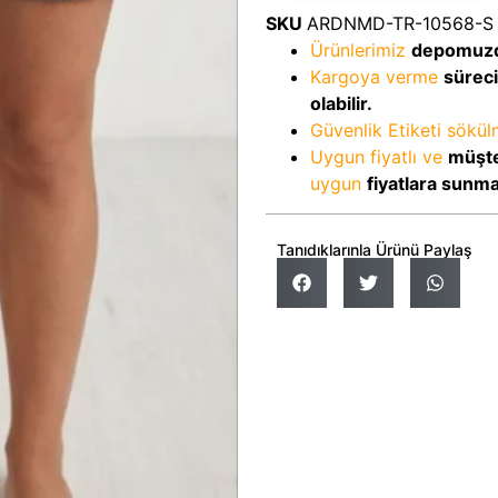
SKU
ARDNMD-TR-10568-S
Ürünlerimiz
depomuz
Kargoya verme
sürec
olabilir.
Güvenlik Etiketi sökü
Uygun fiyatlı ve
müşte
uygun
fiyatlara sunm
Tanıdıklarınla Ürünü Paylaş