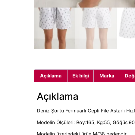
Açıklama
Ek bilgi
Marka
Değ
Açıklama
Deniz Şortu Fermuarlı Cepli File Astarlı Hı
Modelin Ölçüleri: Boy:165, Kg:55, Göğüs:90,
Modelin üzerindeki ürün M/38 bedendir