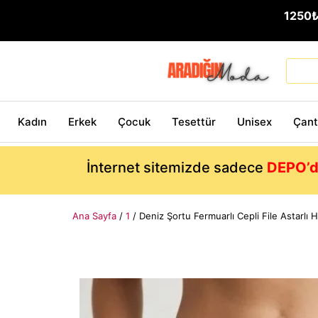
1250
Kadın
Erkek
Çocuk
Tesettür
Unisex
Çan
İnternet sitemizde sadece
DEPO’d
Ana Sayfa
/
1
/ Deniz Şortu Fermuarlı Cepli File Astarlı