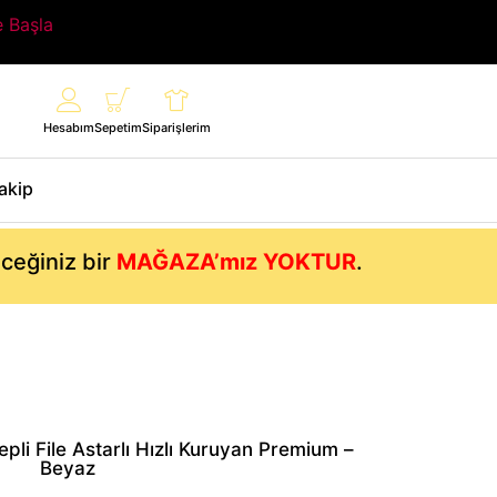
e Başla
Hesabım
Sepetim
Siparişlerim
Takip
eceğiniz bir
MAĞAZA’mız YOKTUR
.
pli File Astarlı Hızlı Kuruyan Premium –
Beyaz