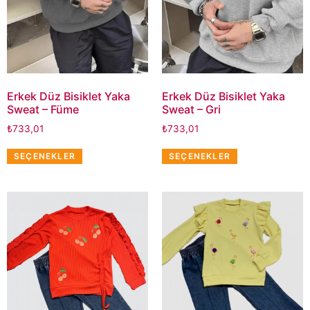
Erkek Düz Bisiklet Yaka
Erkek Düz Bisiklet Yaka
Sweat – Füme
Sweat – Gri
₺
733,01
₺
733,01
SEÇENEKLER
SEÇENEKLER