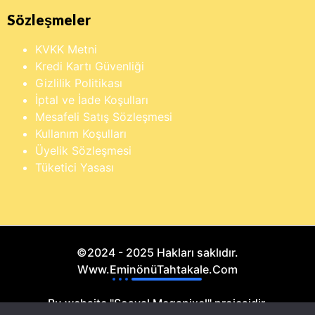
Sözleşmeler
KVKK Metni
Kredi Kartı Güvenliği
Gizlilik Politikası
İptal ve İade Koşulları
Mesafeli Satış Sözleşmesi
Kullanım Koşulları
Üyelik Sözleşmesi
Tüketici Yasası
©2024 - 2025 Hakları saklıdır.
Www.EminönüTahtakale.Com
Bu website "Sosyal Megapixel" projesidir.