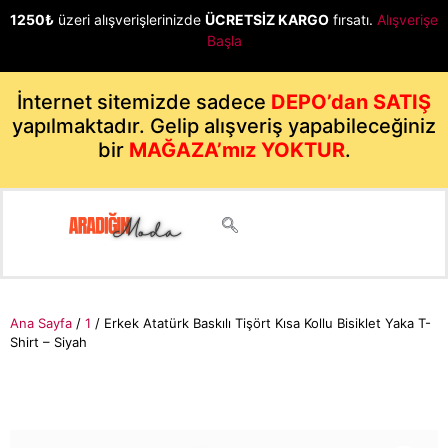
1250₺
üzeri alışverişlerinizde
ÜCRETSİZ KARGO
fırsatı.
Alışverişe
Başla
İnternet sitemizde sadece
DEPO’dan SATIŞ
yapılmaktadır. Gelip alışveriş yapabileceğiniz
bir
MAĞAZA’mız YOKTUR
.
Ana Sayfa
/
1
/ Erkek Atatürk Baskılı Tişört Kısa Kollu Bisiklet Yaka T-
Shirt – Siyah