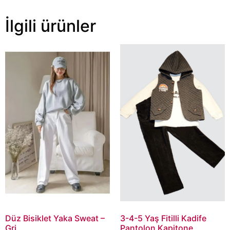
İlgili ürünler
Düz Bisiklet Yaka Sweat –
3-4-5 Yaş Fitilli Kadife
Gri
Pantolon Kapitone