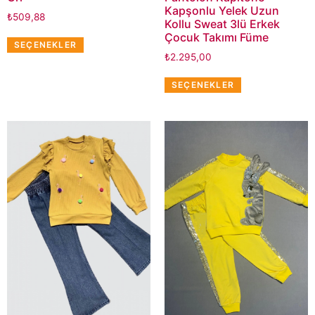
Kapşonlu Yelek Uzun
₺
509,88
Kollu Sweat 3lü Erkek
Çocuk Takımı Füme
SEÇENEKLER
₺
2.295,00
SEÇENEKLER