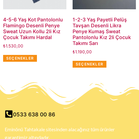
4-5-6 Yaş Kot Pantolonlu
1-2-3 Yaş Payetli Pelüş
Flamingo Desenli Penye
Tavşan Desenli Likra
Sweat Uzun Kollu 2li Kız
Penye Kumaş Sweat
Çocuk Takımı Hardal
Pantolonlu Kız 2li Çocuk
Takımı Sarı
₺
1.530,00
₺
1.190,00
SEÇENEKLER
SEÇENEKLER
0533 638 00 86
Eminönü Tahtakale sitesinden alacağınız tüm ürünler
garantimiz altındadır.