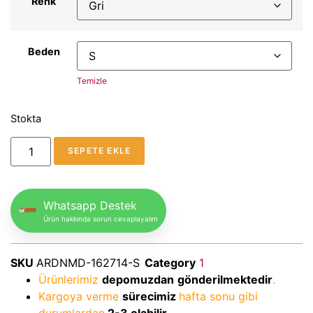
Renk
Beden
Temizle
Stokta
SEPETE EKLE
Whatsapp Destek
Ürün hakkında sorun cevaplayalım
SKU
ARDNMD-162714-S
Category
1
Ürünlerimiz
depomuzdan
gönderilmektedir
.
Kargoya verme
sürecimiz
hafta sonu gibi
durumlardan
2-3
olabilir.