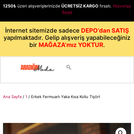
1250₺
üzeri alışverişlerinizde
ÜCRETSİZ KARGO
fırsatı.
Alışverişe
Başla
İnternet sitemizde sadece
DEPO’dan SATIŞ
yapılmaktadır. Gelip alışveriş yapabileceğiniz
bir
MAĞAZA’mız YOKTUR
.
Ana Sayfa
/
1
/ Erkek Fermuarlı Yaka Kısa Kollu Tişört