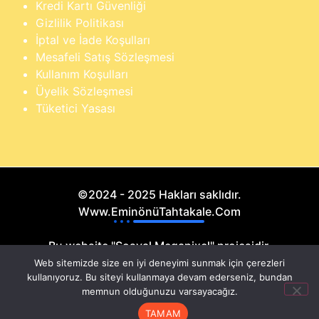
Kredi Kartı Güvenliği
Gizlilik Politikası
İptal ve İade Koşulları
Mesafeli Satış Sözleşmesi
Kullanım Koşulları
Üyelik Sözleşmesi
Tüketici Yasası
©2024 - 2025 Hakları saklıdır.
Www.EminönüTahtakale.Com
Bu website "Sosyal Megapixel" projesidir.
Web sitemizde size en iyi deneyimi sunmak için çerezleri
kullanıyoruz. Bu siteyi kullanmaya devam ederseniz, bundan
memnun olduğunuzu varsayacağız.
TAMAM