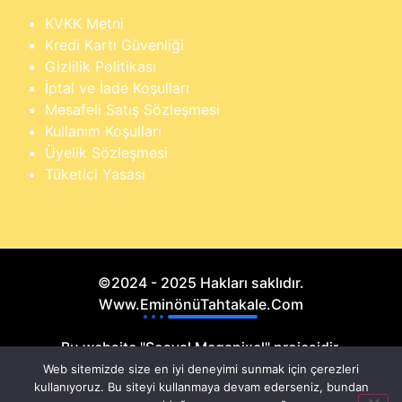
KVKK Metni
Kredi Kartı Güvenliği
Gizlilik Politikası
İptal ve İade Koşulları
Mesafeli Satış Sözleşmesi
Kullanım Koşulları
Üyelik Sözleşmesi
Tüketici Yasası
©2024 - 2025 Hakları saklıdır.
Www.EminönüTahtakale.Com
Bu website "Sosyal Megapixel" projesidir.
Web sitemizde size en iyi deneyimi sunmak için çerezleri
kullanıyoruz. Bu siteyi kullanmaya devam ederseniz, bundan