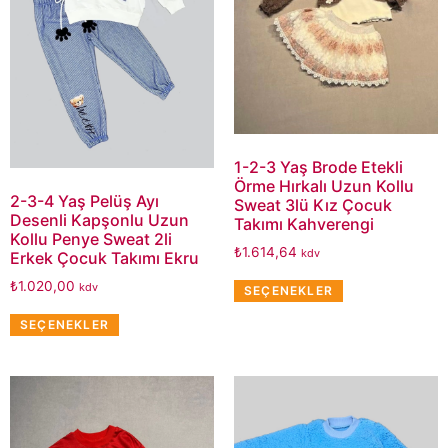
1-2-3 Yaş Brode Etekli
Örme Hırkalı Uzun Kollu
2-3-4 Yaş Pelüş Ayı
Sweat 3lü Kız Çocuk
Desenli Kapşonlu Uzun
Takımı Kahverengi
Kollu Penye Sweat 2li
₺
1.614,64
kdv
Erkek Çocuk Takımı Ekru
₺
1.020,00
kdv
SEÇENEKLER
SEÇENEKLER