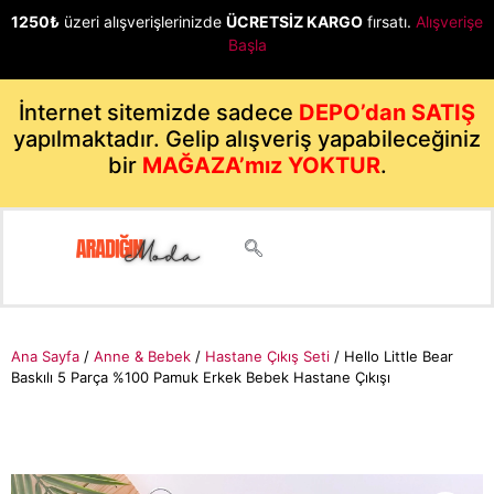
1250₺
üzeri alışverişlerinizde
ÜCRETSİZ KARGO
fırsatı.
Alışverişe
Başla
İnternet sitemizde sadece
DEPO’dan SATIŞ
yapılmaktadır. Gelip alışveriş yapabileceğiniz
bir
MAĞAZA’mız YOKTUR
.
Ana Sayfa
/
Anne & Bebek
/
Hastane Çıkış Seti
/ Hello Little Bear
Baskılı 5 Parça %100 Pamuk Erkek Bebek Hastane Çıkışı