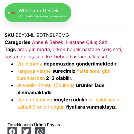
Whatsapp Destek
Ürün hakkında sorun cevaplayalım
SKU
BBYXML-9DTN9LPEMG
Categories
Anne & Bebek
,
Hastane Çıkış Seti
Tags
aradığın moda
,
erkek bebek hastane çıkış seti
,
hastane çıkış seti
,
kız bebek hastane çıkış seti
Ürünlerimiz
depomuzdan
gönderilmektedir
.
Kargoya verme
sürecimiz
hafta sonu gibi
durumlardan
2-3
olabilir.
Güvenlik Etiketi sökülmüş
ürünler
iade
alınmamaktadır
.
Uygun fiyatlı ve
müşteri odaklı
bir yaklaşımla
kaliteli ürünleri uygun
fiyatlara sunmaktayız
.
Tanıdıklarınla Ürünü Paylaş