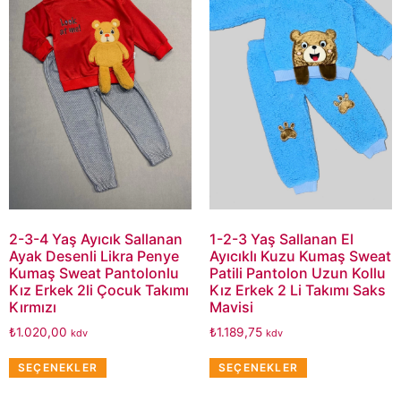
2-3-4 Yaş Ayıcık Sallanan
1-2-3 Yaş Sallanan El
Ayak Desenli Likra Penye
Ayıcıklı Kuzu Kumaş Sweat
Kumaş Sweat Pantolonlu
Patili Pantolon Uzun Kollu
Kız Erkek 2li Çocuk Takımı
Kız Erkek 2 Li Takımı Saks
Kırmızı
Mavisi
₺
1.020,00
₺
1.189,75
kdv
kdv
SEÇENEKLER
SEÇENEKLER