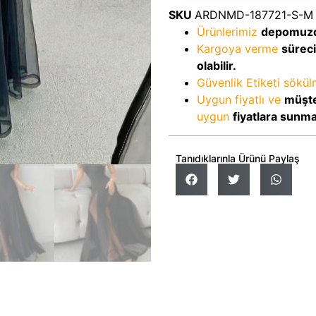
SKU
ARDNMD-187721-S-M
Ürünlerimiz
depomuz
Kargoya verme
sürec
olabilir.
Güvenlik Etiketi sökü
Uygun fiyatlı ve
müşte
uygun
fiyatlara sunm
Tanıdıklarınla Ürünü Paylaş