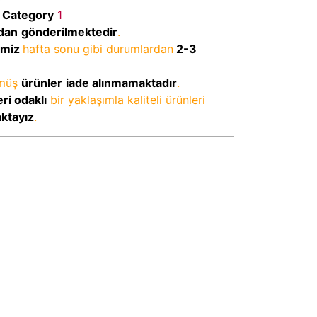
Category
1
dan
gönderilmektedir
.
imiz
hafta sonu gibi durumlardan
2-3
lmüş
ürünler
iade alınmamaktadır
.
ri odaklı
bir yaklaşımla kaliteli ürünleri
aktayız
.