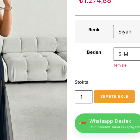
₺
1.274,88
Renk
Beden
Temizle
Stokta
SEPETE EKLE
Whatsapp Destek
Ürün hakkında sorun cevaplayalı