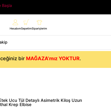
e Başla
Hesabım
Sepetim
Siparişlerim
Takip
eceğiniz bir
MAĞAZA’mız YOKTUR
.
 Etek Ucu Tül Detaylı Asimetrik Kiloş Uzun
Ithal Krep Elbise