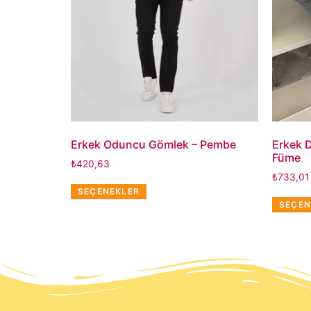
Erkek Oduncu Gömlek – Pembe
Erkek D
Füme
₺
420,63
₺
733,01
SEÇENEKLER
SEÇEN