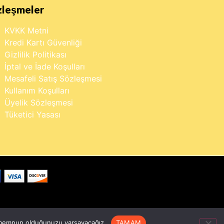
zleşmeler
KVKK Metni
Kredi Kartı Güvenliği
Gizlilik Politikası
İptal ve İade Koşulları
Mesafeli Satış Sözleşmesi
Kullanım Koşulları
Üyelik Sözleşmesi
Tüketici Yasası
n memnun olduğunuzu varsayacağız.
TAMAM