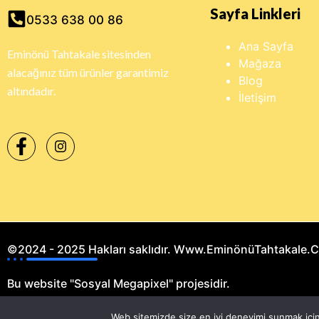
Sayfa Linkleri
0533 638 00 86
Ana Sayfa
Eminönü Tahtakale sitesinden
Mağaza
alacağınız tüm ürünler garantimiz
Blog
altındadır.
İletişim
©2024 - 2025 Hakları saklıdır. Www.EminönüTahtakale.
Bu website "Sosyal Megapixel" projesidir.
Web sitemizde size en iyi deneyimi sunmak içi