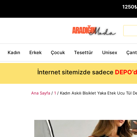
1250
Kadın
Erkek
Çocuk
Tesettür
Unisex
Çan
İnternet sitemizde sadece
DEPO’d
Ana Sayfa
/
1
/ Kadın Askılı Bisiklet Yaka Etek Ucu Tül De