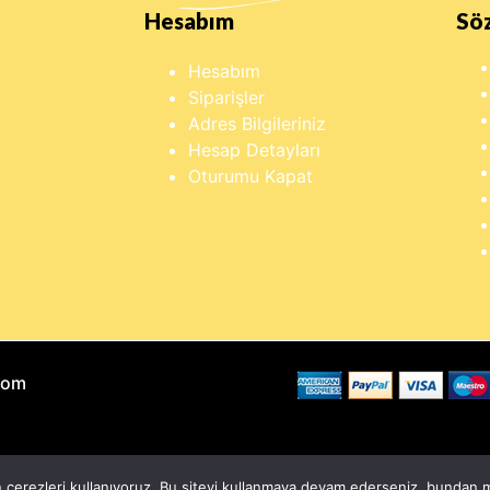
Hesabım
Sö
Hesabım
Siparişler
Adres Bilgileriniz
Hesap Detayları
Oturumu Kapat
Com
n çerezleri kullanıyoruz. Bu siteyi kullanmaya devam ederseniz, bunda