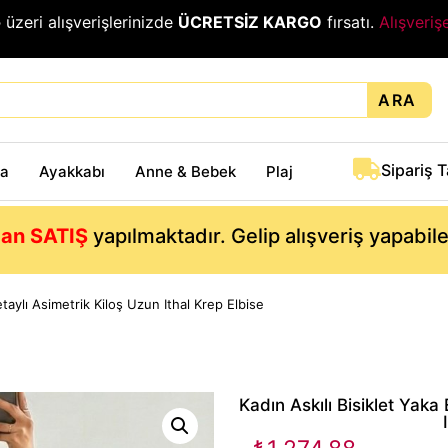
₺
üzeri alışverişlerinizde
ÜCRETSİZ KARGO
fırsatı.
Alışveriş
ARA
Sipariş 
ta
Ayakkabı
Anne & Bebek
Plaj
an SATIŞ
yapılmaktadır. Gelip alışveriş yapabil
taylı Asimetrik Kiloş Uzun Ithal Krep Elbise
Kadın Askılı Bisiklet Yaka