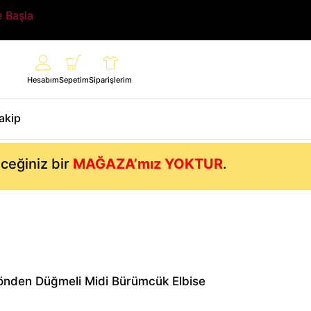
e Başla
Hesabım
Sepetim
Siparişlerim
Takip
eceğiniz bir
MAĞAZA’mız YOKTUR
.
ı önden Düğmeli Midi Bürümcük Elbise