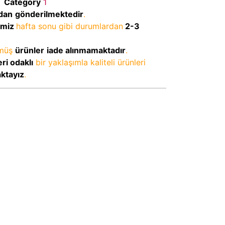
M
Category
1
dan
gönderilmektedir
.
imiz
hafta sonu gibi durumlardan
2-3
lmüş
ürünler
iade alınmamaktadır
.
ri odaklı
bir yaklaşımla kaliteli ürünleri
aktayız
.