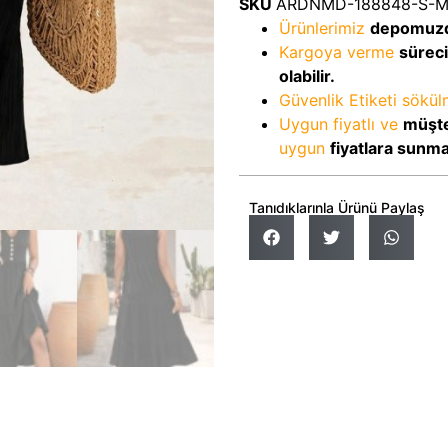
SKU
ARDNMD-188848-S-
Ürünlerimiz
depomuz
Kargoya verme
sürec
olabilir.
Güvenlik Etiketi sökü
Uygun fiyatlı ve
müşte
uygun
fiyatlara sunm
Tanıdıklarınla Ürünü Paylaş