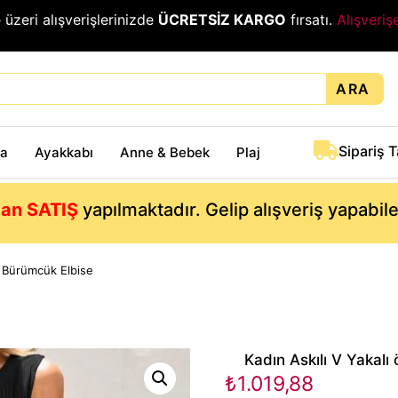
₺
üzeri alışverişlerinizde
ÜCRETSİZ KARGO
fırsatı.
Alışveriş
ARA
Sipariş 
ta
Ayakkabı
Anne & Bebek
Plaj
an SATIŞ
yapılmaktadır. Gelip alışveriş yapabil
i Bürümcük Elbise
Kadın Askılı V Yakal
₺
1.019,88