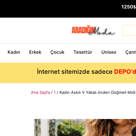
1250
Kadın
Erkek
Çocuk
Tesettür
Unisex
Çan
İnternet sitemizde sadece
DEPO’d
Ana Sayfa
/
1
/ Kadın Askılı V Yakalı önden Düğmeli Mid