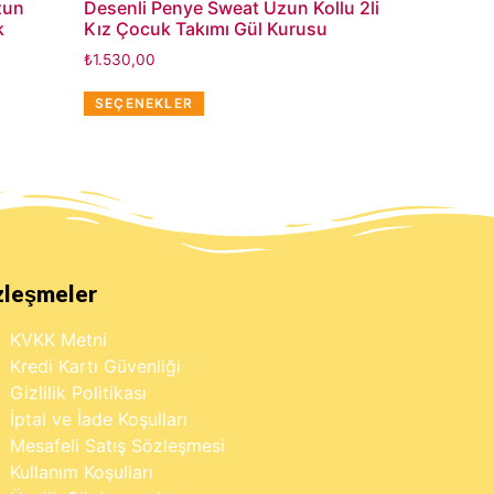
zun
Desenli Penye Sweat Uzun Kollu 2li
k
Kız Çocuk Takımı Gül Kurusu
₺
1.530,00
SEÇENEKLER
zleşmeler
KVKK Metni
Kredi Kartı Güvenliği
Gizlilik Politikası
İptal ve İade Koşulları
Mesafeli Satış Sözleşmesi
Kullanım Koşulları