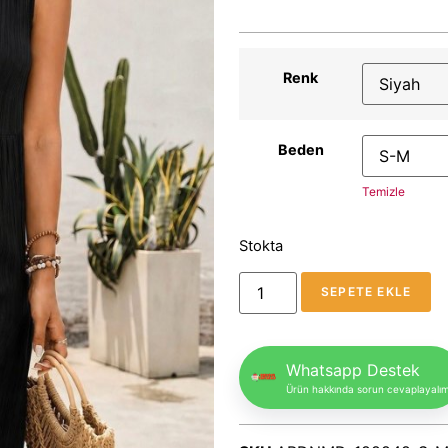
Renk
Beden
Temizle
Stokta
SEPETE EKLE
Whatsapp Destek
Ürün hakkında sorun cevaplayalı