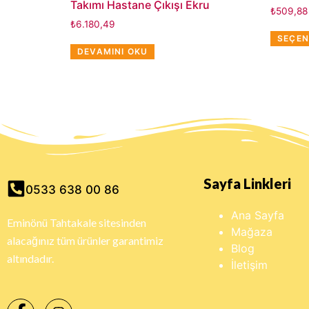
Takımı Hastane Çıkışı Ekru
₺
509,88
₺
6.180,49
SEÇEN
DEVAMINI OKU
Sayfa Linkleri
0533 638 00 86
Ana Sayfa
Eminönü Tahtakale sitesinden
Mağaza
alacağınız tüm ürünler garantimiz
Blog
altındadır.
İletişim