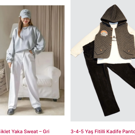
iklet Yaka Sweat – Gri
3-4-5 Yaş Fitilli Kadife Pant