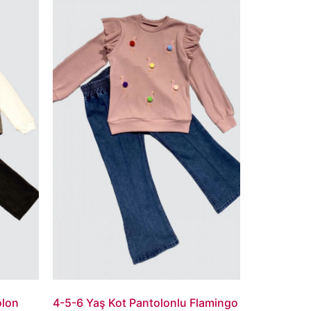
olon
4-5-6 Yaş Kot Pantolonlu Flamingo