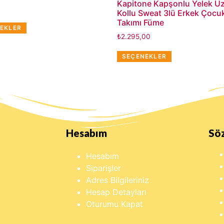
Kapitone Kapşonlu Yelek U
Kollu Sweat 3lü Erkek Çocu
Takımı Füme
EKLER
₺
2.295,00
SEÇENEKLER
Hesabım
Sö
Hesabım
Siparişler
Adres Bilgileriniz
Hesap Detayları
Oturumu Kapat