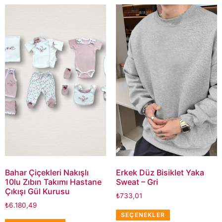
Bahar Çiçekleri Nakışlı
Erkek Düz Bisiklet Yaka
10lu Zıbın Takımı Hastane
Sweat – Gri
Çıkışı Gül Kurusu
₺
733,01
₺
6.180,49
SEÇENEKLER