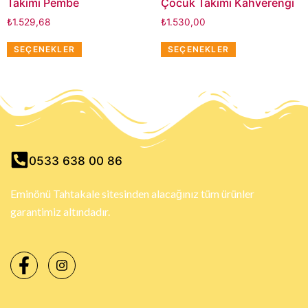
Takımı Pembe
Çocuk Takımı Kahverengi
₺
1.529,68
₺
1.530,00
SEÇENEKLER
SEÇENEKLER
0533 638 00 86
Eminönü Tahtakale sitesinden alacağınız tüm ürünler
garantimiz altındadır.