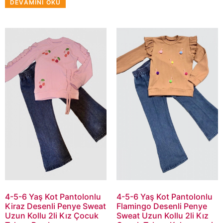
DEVAMINI OKU
4-5-6 Yaş Kot Pantolonlu
4-5-6 Yaş Kot Pantolonlu
Kiraz Desenli Penye Sweat
Flamingo Desenli Penye
Uzun Kollu 2li Kız Çocuk
Sweat Uzun Kollu 2li Kız