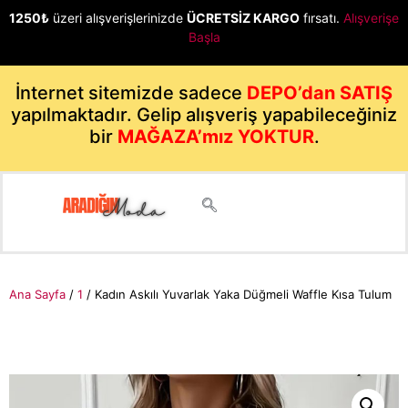
1250₺
üzeri alışverişlerinizde
ÜCRETSİZ KARGO
fırsatı.
Alışverişe
Başla
İnternet sitemizde sadece
DEPO’dan SATIŞ
yapılmaktadır. Gelip alışveriş yapabileceğiniz
bir
MAĞAZA’mız YOKTUR
.
Ana Sayfa
/
1
/ Kadın Askılı Yuvarlak Yaka Düğmeli Waffle Kısa Tulum