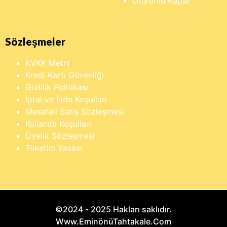
Oturumu Kapat
Sözleşmeler
KVKK Metni
Kredi Kartı Güvenliği
Gizlilik Politikası
İptal ve İade Koşulları
Mesafeli Satış Sözleşmesi
Kullanım Koşulları
Üyelik Sözleşmesi
Tüketici Yasası
©2024 - 2025 Hakları saklıdır.
Www.EminönüTahtakale.Com