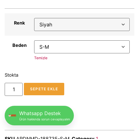
Renk
Beden
Temizle
Stokta
SEPETE EKLE
Whatsapp Destek
Ürün hakkında sorun cevaplayalım
SKU
ARDNMD-188735-S-M
Category
1