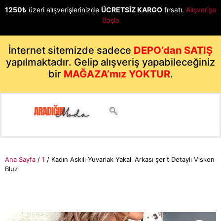
1250₺
üzeri alışverişlerinizde
ÜCRETSİZ KARGO
fırsatı.
Alışverişe
Başla
İnternet sitemizde sadece
DEPO’dan SATIŞ
yapılmaktadır. Gelip alışveriş yapabileceğiniz
bir
MAĞAZA’mız YOKTUR
.
Ana Sayfa
/
1
/ Kadın Askılı Yuvarlak Yakalı Arkası şerit Detaylı Viskon
Bluz