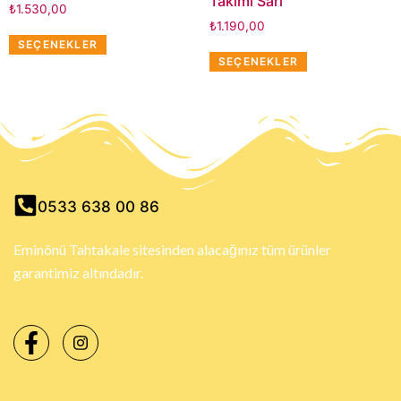
Takımı Sarı
₺
1.530,00
₺
1.190,00
SEÇENEKLER
SEÇENEKLER
0533 638 00 86
Eminönü Tahtakale sitesinden alacağınız tüm ürünler
garantimiz altındadır.