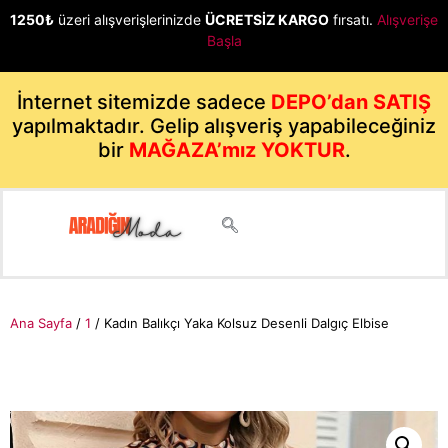
1250₺
üzeri alışverişlerinizde
ÜCRETSİZ KARGO
fırsatı.
Alışverişe
Başla
İnternet sitemizde sadece
DEPO’dan SATIŞ
yapılmaktadır. Gelip alışveriş yapabileceğiniz
bir
MAĞAZA’mız YOKTUR
.
Ana Sayfa
/
1
/ Kadın Balıkçı Yaka Kolsuz Desenli Dalgıç Elbise