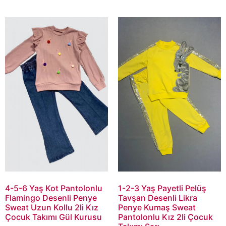
4-5-6 Yaş Kot Pantolonlu
1-2-3 Yaş Payetli Pelüş
Flamingo Desenli Penye
Tavşan Desenli Likra
Sweat Uzun Kollu 2li Kız
Penye Kumaş Sweat
Çocuk Takımı Gül Kurusu
Pantolonlu Kız 2li Çocuk