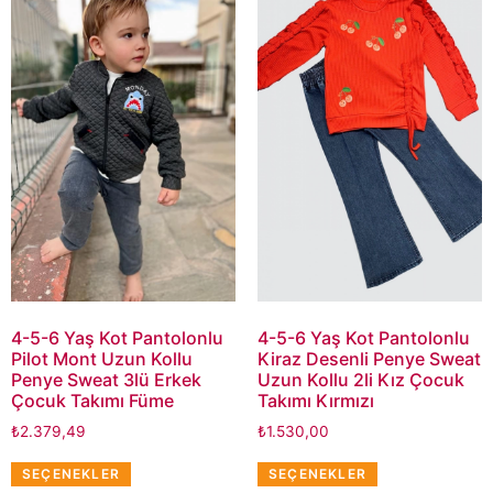
4-5-6 Yaş Kot Pantolonlu
4-5-6 Yaş Kot Pantolonlu
Pilot Mont Uzun Kollu
Kiraz Desenli Penye Sweat
Penye Sweat 3lü Erkek
Uzun Kollu 2li Kız Çocuk
Çocuk Takımı Füme
Takımı Kırmızı
₺
2.379,49
₺
1.530,00
SEÇENEKLER
SEÇENEKLER