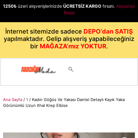
1250₺
üzeri alışverişlerinizde
ÜCRETSİZ KARGO
fırsatı.
Alışverişe
Başla
İnternet sitemizde sadece
DEPO’dan SATIŞ
yapılmaktadır. Gelip alışveriş yapabileceğiniz
bir
MAĞAZA’mız YOKTUR
.
Ana Sayfa
/
1
/ Kadın Göğüs Ve Yakası Dantel Detaylı Kayık Yaka
Görünümlü Uzun Ithal Krep Elbise