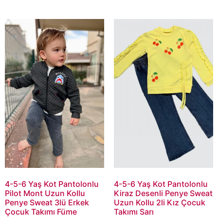
4-5-6 Yaş Kot Pantolonlu
4-5-6 Yaş Kot Pantolonlu
Pilot Mont Uzun Kollu
Kiraz Desenli Penye Sweat
Penye Sweat 3lü Erkek
Uzun Kollu 2li Kız Çocuk
Çocuk Takımı Füme
Takımı Sarı