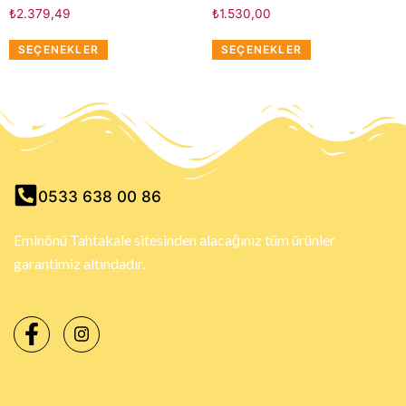
₺
2.379,49
₺
1.530,00
SEÇENEKLER
SEÇENEKLER
0533 638 00 86
Eminönü Tahtakale sitesinden alacağınız tüm ürünler
garantimiz altındadır.