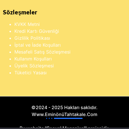
Sözleşmeler
KVKK Metni
Kredi Kartı Güvenliği
Gizlilik Politikası
İptal ve İade Koşulları
Mesafeli Satış Sözleşmesi
Kullanım Koşulları
Üyelik Sözleşmesi
Tüketici Yasası
©2024 - 2025 Hakları saklıdır.
Www.EminönüTahtakale.Com
Bu website "Sosyal Megapixel" projesidir.