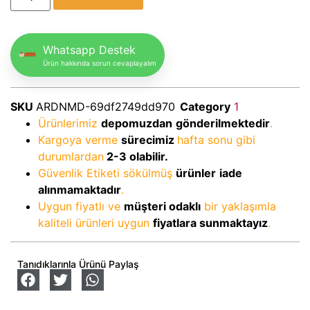
Whatsapp Destek
Ürün hakkında sorun cevaplayalım
SKU
ARDNMD-69df2749dd970
Category
1
Ürünlerimiz
depomuzdan
gönderilmektedir
.
Kargoya verme
sürecimiz
hafta sonu gibi
durumlardan
2-3
olabilir.
Güvenlik Etiketi sökülmüş
ürünler
iade
alınmamaktadır
.
Uygun fiyatlı ve
müşteri odaklı
bir yaklaşımla
kaliteli ürünleri uygun
fiyatlara sunmaktayız
.
Tanıdıklarınla Ürünü Paylaş