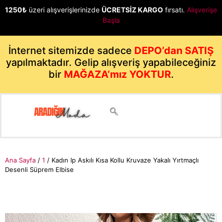
1250₺
üzeri alışverişlerinizde
ÜCRETSİZ KARGO
fırsatı.
Alışverişe
Başla
İnternet sitemizde sadece
DEPO’dan SATIŞ
yapılmaktadır. Gelip alışveriş yapabileceğiniz
bir
MAĞAZA’mız YOKTUR
.
Ana Sayfa
/
1
/ Kadın Ip Askılı Kısa Kollu Kruvaze Yakalı Yırtmaçlı
Desenli Süprem Elbise