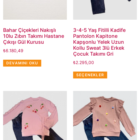
Bahar Çiçekleri Nakışlı
3-4-5 Yaş Fitilli Kadife
10lu Zıbın Takımı Hastane
Pantolon Kapitone
Çıkışı Gül Kurusu
Kapşonlu Yelek Uzun
Kollu Sweat 3lü Erkek
₺
6.180,49
Çocuk Takımı Gri
₺
2.295,00
DEVAMINI OKU
SEÇENEKLER