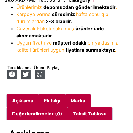
Ürünlerimiz
depomuzdan
gönderilmektedir
.
Kargoya verme
sürecimiz
hafta sonu gibi
durumlardan
2-3
olabilir.
Güvenlik Etiketi sökülmüş
ürünler
iade
alınmamaktadır
.
Uygun fiyatlı ve
müşteri odaklı
bir yaklaşımla
kaliteli ürünleri uygun
fiyatlara sunmaktayız
.
Tanıdıklarınla Ürünü Paylaş
Açıklama
Ek bilgi
Marka
Değerlendirmeler (0)
Taksit Tablosu