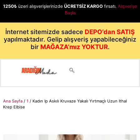
1250₺
üzeri alışverişlerinizde
ÜCRETSİZ KARGO
fırsatı.
Alışverişe
Başla
İnternet sitemizde sadece
DEPO’dan SATIŞ
yapılmaktadır. Gelip alışveriş yapabileceğiniz
bir
MAĞAZA’mız YOKTUR
.
Ana Sayfa
/
1
/ Kadın Ip Askılı Kruvaze Yakalı Yırtmaçlı Uzun Ithal
Krep Elbise