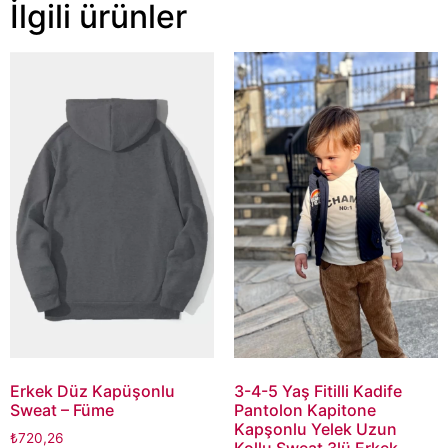
İlgili ürünler
Erkek Düz Kapüşonlu
3-4-5 Yaş Fitilli Kadife
Sweat – Füme
Pantolon Kapitone
Kapşonlu Yelek Uzun
₺
720,26
Kollu Sweat 3lü Erkek