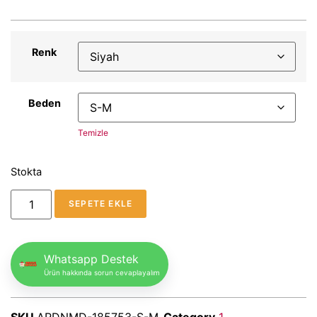
Renk
Beden
Temizle
Stokta
SEPETE EKLE
Whatsapp Destek
Ürün hakkında sorun cevaplayalım
SKU
ARDNMD-185753-S-M
Category
1