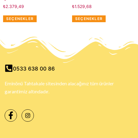
₺
2.379,49
₺
1.529,68
SEÇENEKLER
SEÇENEKLER
0533 638 00 86
Eminönü Tahtakale sitesinden alacağınız tüm ürünler
garantimiz altındadır.