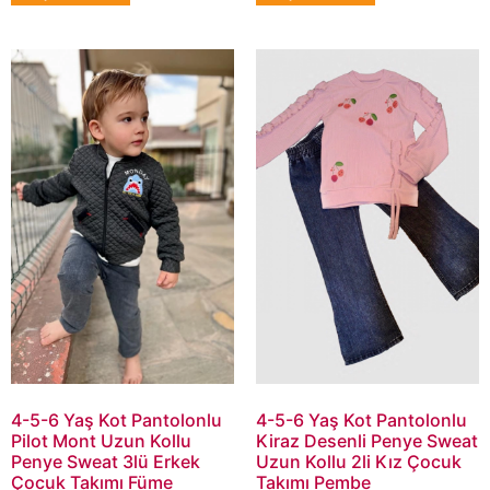
4-5-6 Yaş Kot Pantolonlu
4-5-6 Yaş Kot Pantolonlu
Pilot Mont Uzun Kollu
Kiraz Desenli Penye Sweat
Penye Sweat 3lü Erkek
Uzun Kollu 2li Kız Çocuk
Çocuk Takımı Füme
Takımı Pembe