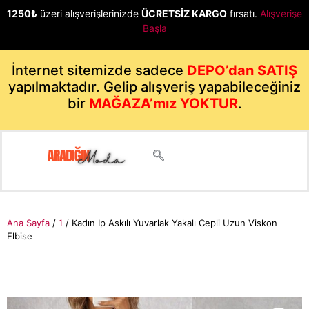
1250₺
üzeri alışverişlerinizde
ÜCRETSİZ KARGO
fırsatı.
Alışverişe
Başla
İnternet sitemizde sadece
DEPO’dan SATIŞ
yapılmaktadır. Gelip alışveriş yapabileceğiniz
bir
MAĞAZA’mız YOKTUR
.
Ana Sayfa
/
1
/ Kadın Ip Askılı Yuvarlak Yakalı Cepli Uzun Viskon
Elbise